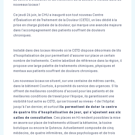
nouveaux locaux !
Ce jeudi 26 juin, le CHU a inauguré son tout nouveau Centre
d’Évaluation et de Traitement de la Douleur (CETD), un lieu dédié à la
prise en charge globale de la douleur, qui marque une avancée majeure
dans l’accompagnement des patients souffrant de douleurs
chroniques.
Installé dans des locaux rénovés où le CETD dispose désormais de lits
d’hospitalisation de jour permettant d’assurer sur place un certain
nombre de traitements. Centre labellisé de référence dans la région, il
propose une large palette de traitements chimiques, physiques et
mentaux aux patients souffrant de douleurs chroniques.
Les nouveaux locaux se situent, sur une centaine de mètres carrés,
dans le bâtiment Courtois, à proximité du service des urgences. S’ils
offrent de meilleures conditions d’accueil pour les patients et de
meilleures conditions de travail pour l’équipe, ils garantissent une
visibilité tout autre au CETD, qui se trouvait au niveau -1 de l’hôpital
ils permettent de doter le centre
jusqu’à l’an dernier, et surtout
de quatre lits d’hospitalisation de jour, qui s’ajoutent aux six
salles de consultation
. Ces places en HJ rendent possibles la mise
en œuvre sur place de traitements utilisant la kétamine, la toxine
botulique ou encore le Qutenza. Actuellement composée de cinq
médecins, de quatre infirmières, de deux psychologues et de trois