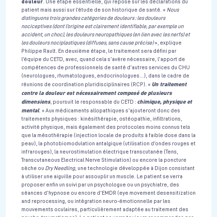
douleur
. Une étape essentielle, qui repose sur les déclarations du
patient mais aussi sur l’étude de son historique de santé. «
Nous
distinguons trois grandes catégories de douleurs : les douleurs
nociceptives (dont l’origine est clairement identifiable, par exemple un
accident, un choc), les douleurs neuropathiques (en lien avec les nerfs) et
les douleurs nociplastiques (diffuses, sans cause précise)
», explique
Philippe Rault. En deuxième étape, le traitement sera défini par
l’équipe du CETD, avec, quand cela s’avère nécessaire, l’apport de
compétences de professionnels de santé d’autres services du CHU
(neurologues, rhumatologues, endocrinologues…), dans le cadre de
Un traitement
réunions de coordination pluridisciplinaires (RCP). «
contre la douleur est nécessairement composé de plusieurs
dimensions
chimique, physique et
, poursuit le responsable du CETD :
mental
. » Aux médicaments allopathiques s’ajouteront donc des
traitements physiques : kinésithérapie, ostéopathie, infiltrations,
activité physique, mais également des protocoles moins connus tels
que la mésothérapie (injection locale de produits à faible dose dans la
peau), la photobiomodulation antalgique (utilisation d’ondes rouges et
infrarouges), la neurostimulation électrique transcutanée (Tens,
Transcutaneous Electrical Nerve Stimulation) ou encore la poncture
sèche ou
Dry Needling
, une technologie développée à Dijon consistant
à utiliser une aiguille pour assouplir un muscle. Le patient se verra
proposer enfin un suivi par un psychologue ou un psychiatre, des
séances d’hypnose ou encore d’EMDR (eye movement desensitization
and reprocessing, ou intégration neuro-émotionnelle par les
mouvements oculaires, particulièrement adaptée au traitement des