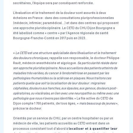
secrétaires, l’équipe sera par conséquent renforcée.
L’évaluation et le traitement de la douleur sont assurés à deux
échelons en France : dans des consultations pluriprofessionnelles
(médecin, infirmier, paramédical…) et dans des centres qui proposent
une approche pluridisciplinaire. Le CETD du CHU Dijon Bourgogne a
été labellisé comme « centre » par l’Agence régionale de santé
Bourgogne-Franche-Comté en 2017 puis en 2023.
«
Le CETD est une structure spécialisée dans l’évaluation et le traitement
des douleurs chroniques
, rappelle son responsable, le docteur Philippe
Rault, médecin anesthésiste et algologue.
Sa particularité réside dans
son approche pluridisciplinaire. Nous accueillons des patients atteints de
maladies très variées, du cancer à l’endométriose en passant par les
pathologies rhumatoïdes ou la sclérose en plaques. Nous traitons ces
patients quelle que soit la localisation de leur douleur : migraines
céphalées, douleurs aux hanches, aux épaules, aux genoux, douleurs post-
opératoires, ou viscérales, en lien avec une neuropathie ou même avec une
pathologie que nous n’avons pas identifiée.
» La file active du CETD de
Dijon compte 1 700 patients, de tous âges, «
mais beaucoup de jeunes
»,
précise le docteur.
Orientés par un service du CHU, par un centre hospitalier ou par un
médecin de ville, les patients accueillis au CETD entrent dans un
localiser et à quantifier leur
processus consistant tout d’abord à