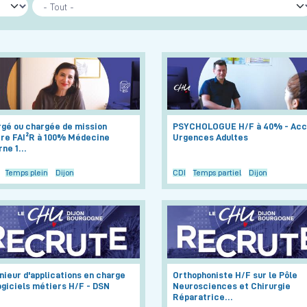
gé ou chargée de mission
PSYCHOLOGUE H/F à 40% - Acc
ère FAI²R à 100% Médecine
Urgences Adultes
rne 1…
Temps plein
Dijon
CDI
Temps partiel
Dijon
nieur d'applications en charge
Orthophoniste H/F sur le Pôle
ogiciels métiers H/F - DSN
Neurosciences et Chirurgie
Réparatrice…