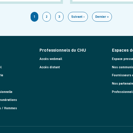
Page courante
Page
Page
Page suivante
Dernière page
1
2
3
Suivant ›
Dernier »
Professionnels du CHU
Espaces d
Accès webmail
Espace press
l
Accès distant
Nos communiq
rie
Fournisseurs 
Nos partenair
sionnelle
Professionnel
munérations
es / Hommes