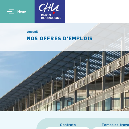
Aller au contenu principal
Main navigation
Panneau de gestion des cookies
Menu
Accueil
NOS OFFRES D'EMPLOIS
Contrats
Temps de trava