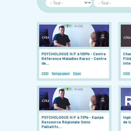
PSYCHOLOGUE H/F à 100% - Centre
Char
Référence Maladies Rares - Centre
Fili
de…
inte
CDD
Temps plein
Dijon
CDD
PSYCHOLOGUE H/F à 70% - Equipe
Ingé
Ressource Régionale Soins
de l
Palliatifs…