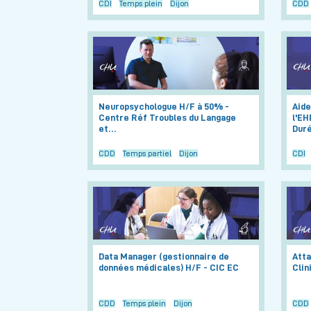
CDI
Temps plein
Dijon
CDD
Neuropsychologue H/F à 50% -
Aide
Centre Réf Troubles du Langage
l'EH
et…
Dur
CDD
Temps partiel
Dijon
CDI
Data Manager (gestionnaire de
Att
données médicales) H/F - CIC EC
Clin
CDD
Temps plein
Dijon
CDD