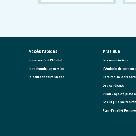
Pagination
Accès rapides
Pratique
Je me rends à l'hôpital
Les associations
Je recherche un service
L’Amicale du personne
Je souhaite faire un don
Horaires de la trésore
Les syndicats
L'index égalité profes
Les 10 plus hautes ré
Plan d'égalité Femm