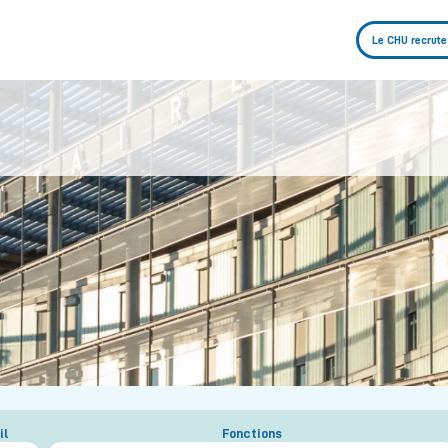
Le CHU recrute
il
Fonctions