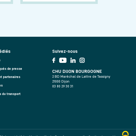
édiés
Suivez-nous
e
ués de presse
CHU DIJON BOURGOGNE
2 BD Maréchal de Lattre de Tassigny
et partenaires
21000 Dijon
es
03 80 29 30 31
s du transport