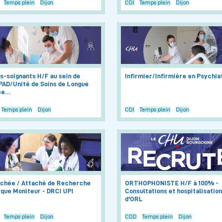
Temps plein
Dijon
CDI
Temps plein
Dijon
s-soignants H/F au sein de
Infirmier/Infirmière en Psychia
PAD/Unité de Soins de Longue
ée…
Temps plein
Dijon
CDI
Temps plein
Dijon
achée / Attaché de Recherche
ORTHOPHONISTE H/F à 100% -
ique Moniteur - DRCI UPI
Consultations et hospitalisatio
d'ORL
Temps plein
Dijon
CDD
Temps plein
Dijon