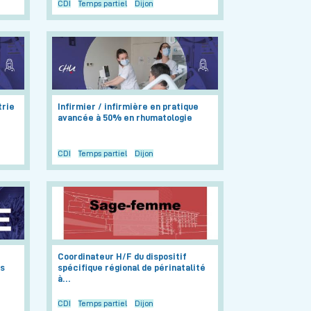
CDI
Temps partiel
Dijon
trie
Infirmier / infirmière en pratique
avancée à 50% en rhumatologie
CDI
Temps partiel
Dijon
Coordinateur H/F du dispositif
ns
spécifique régional de périnatalité
à…
CDI
Temps partiel
Dijon