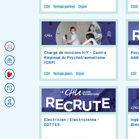
CDI
Temps partiel
Dijon
CDD
Numéros d'urgences
Chargé de missions H/F - Centre
Psyc
Régional du Psychotraumatisme
Addi
Se rendre au CHU
(CRP)
CDI
Temps plein
Dijon
CDI
Faire un don
Prendre rendez-vous
Rejoignez nos équipes
Electricien / Electricienne -
Ingé
DSTTES
Bioi