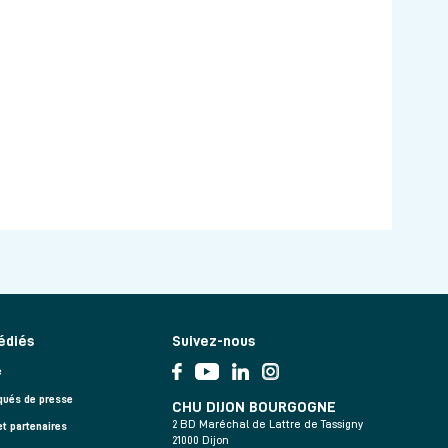
édiés
Suivez-nous
e
ués de presse
CHU DIJON BOURGOGNE
2 BD Maréchal de Lattre de Tassigny
et partenaires
21000 Dijon