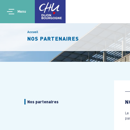
Aller au contenu principal
Main navigation
Panneau de gestion des cookies
Menu
Accueil
NOS PARTENAIRES
N
Nos partenaires
Le 
par