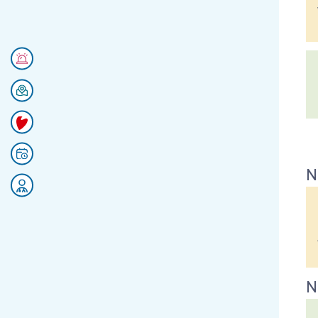
Numéros d'urgences
Se rendre au CHU
Faire un don
Prendre rendez-vous
N
Rejoignez nos équipes
N