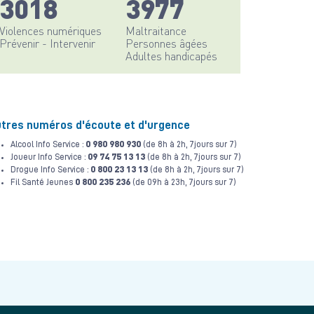
3018
3977
Violences numériques
Maltraitance
Prévenir - Intervenir
Personnes âgées
Adultes handicapés
tres numéros d'écoute et d'urgence
0 980 980 930
Alcool Info Service :
(de 8h à 2h, 7jours sur 7)
09 74 75 13 13
Joueur Info Service :
(de 8h à 2h, 7jours sur 7)
0 800 23 13 13
Drogue Info Service :
(de 8h à 2h, 7jours sur 7)
0 800 235 236
Fil Santé Jeunes
(de 09h à 23h, 7jours sur 7)