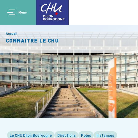
Aller au contenu principal
Main navigation
Panneau de gestion des cookies
Menu
Accueil
CONNAITRE LE CHU
Le CHU Dijon Bourgogne
Directions
Pôles
Instances