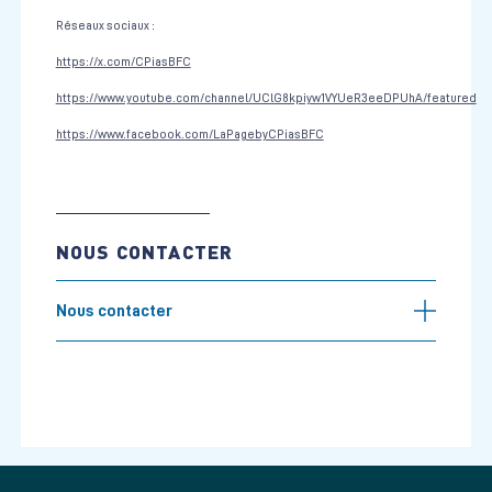
Réseaux sociaux :
https://x.com/CPiasBFC
https://www.youtube.com/channel/UClG8kpiyw1VYUeR3eeDPUhA/featured
https://www.facebook.com/LaPagebyCPiasBFC
NOUS CONTACTER
Nous contacter