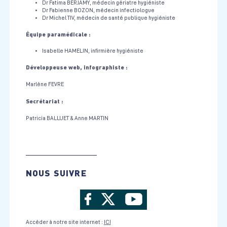
Dr Fatima BERJAMY, médecin gériatre hygiéniste
Dr Fabienne BOZON, médecin infectiologue
Dr Michel TIV, médecin de santé publique hygiéniste
Équipe paramédicale :
Isabelle HAMELIN, infirmière hygiéniste
Développeuse web, infographiste :
Marlène FEVRE
Secrétariat :
Patricia BALLUET & Anne MARTIN
NOUS SUIVRE
Accéder à notre site internet :
ICI