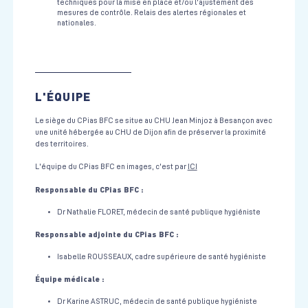
techniques pour la mise en place et/ou l'ajustement des
mesures de contrôle. Relais des alertes régionales et
nationales.
L'ÉQUIPE
Le siège du CPias BFC se situe au CHU Jean Minjoz à Besançon avec
une unité hébergée au CHU de Dijon afin de préserver la proximité
des territoires.
L'équipe du CPias BFC en images, c'est par
ICI
Responsable du CPias BFC :
Dr Nathalie FLORET, médecin de santé publique hygiéniste
Responsable adjointe du CPias BFC :
Isabelle ROUSSEAUX, cadre supérieure de santé hygiéniste
Équipe médicale :
Dr Karine ASTRUC, médecin de santé publique hygiéniste