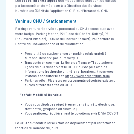
codes informatiques
Les
des médecins séniors sont demandés
par les secrétariats médicaux à la Direction des Services
Numériques (DSN) via l’application GLPI sur l’intranet du CHU.
Venir au CHU / Stationnement
Parkings voiture réservés au personnel du CHU accessibles avec
votre badge : Parking Marion, P2 (Place du Général Ruffey), P3
(Boulevard Trimolet), P4 (Rue du Docteur Schmitt), P5 (derrière le
Centre de Convalescence et de rééducation).
Possibilité de stationner sur un parking relais gratuit à
Mirande, desservi par le Tramway T1.
Transports en commun : La ligne de Tramway T1 et plusieurs
lignes de bus desservent le CHU. Pour de plus amples
informations (recherche d'itinéraire, horaires...) nous vous
invitons à consulter le site
https://www.divia.fr/bus-tram
Parkings vélo : Plusieurs emplacements sécurisés existent
sur les différents sites du CHU
Forfait Mobilité Durable
Vous vous déplacez régulièrement en vélo, vélo électrique,
trottinette, gyropode ou assimilé ;
Vous pratiquez régulièrement le covoiturage via DIVIA COVOIT
Le CHU peut contribuer aux frais de déplacement par ce forfait en
fonction du nombre de jours :