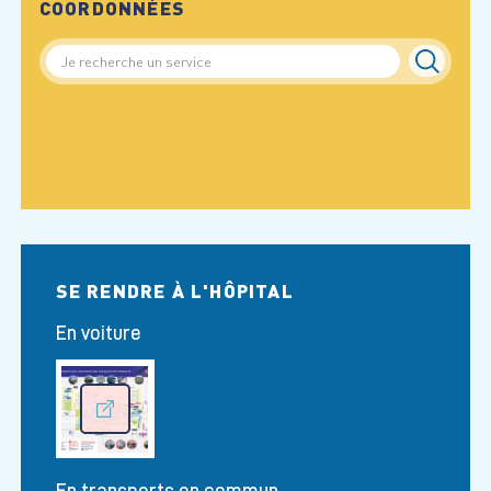
COORDONNÉES
SE RENDRE À L'HÔPITAL
En voiture
En transports en commun