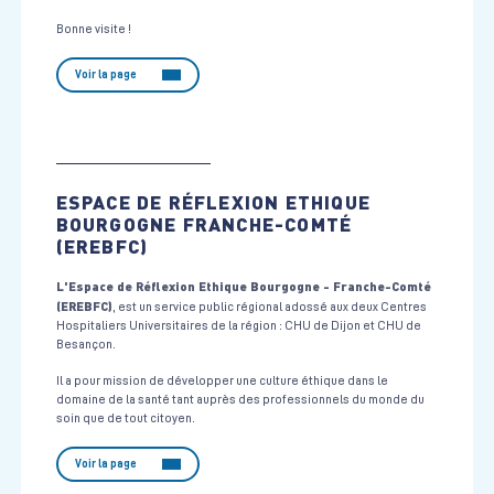
Bonne visite !
Voir la page
ESPACE DE RÉFLEXION ETHIQUE
BOURGOGNE FRANCHE-COMTÉ
(EREBFC)
L'Espace de Réflexion Ethique Bourgogne - Franche-Comté
(EREBFC)
, est un service public régional adossé aux deux Centres
Hospitaliers Universitaires de la région : CHU de Dijon et CHU de
Besançon.
Il a pour mission de développer une culture éthique dans le
domaine de la santé tant auprès des professionnels du monde du
soin que de tout citoyen.
Voir la page