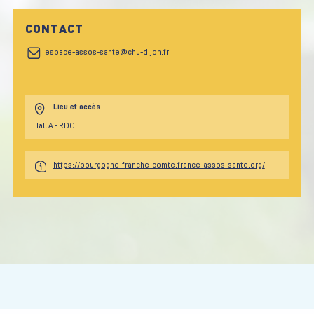
CONTACT
espace-assos-sante@chu-dijon.fr
Lieu et accès
Hall A - RDC
https://bourgogne-franche-comte.france-assos-sante.org/