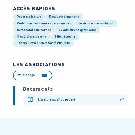
ACCÈS RAPIDES
Payer ma facture
Résultats d'imagerie
Protection des données personnelles
Je viens en consultation
Je recherche un service
Je vais être hospitalisé(e)
Mes droits et devoirs
Télémédecine
Espace Prévention et Santé Publique
LES ASSOCIATIONS
Voir la page
Documents
Livret d'accueil du patient