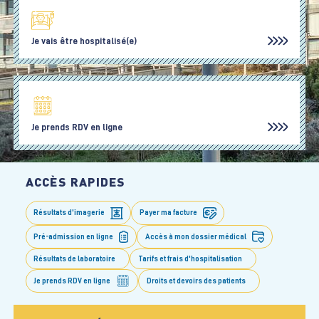
Je vais être hospitalisé(e)
Je prends RDV en ligne
ACCÈS RAPIDES
Résultats d'imagerie
Payer ma facture
Pré-admission en ligne
Accès à mon dossier médical
Résultats de laboratoire
Tarifs et frais d'hospitalisation
Je prends RDV en ligne
Droits et devoirs des patients