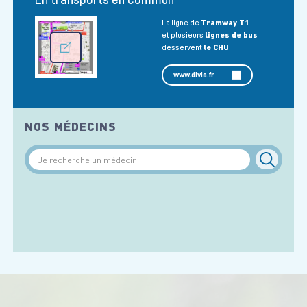
Tramway T1
La ligne de
lignes de bus
et plusieurs
le CHU
desservent
www.divia.fr
NOS MÉDECINS