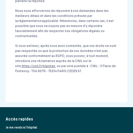
parvenir la réponse.
Nous nous efforcerons de répondre à vos demandes dans les
meilleurs délais et dans les conditions prévues par
la réglementation applicable. Néanmoins, dans certains cas, il est
possible que nous ne soyons pas en mesure d'y répondre
favorablement afin de respecter nos obligations légales ou
contractuelles.
Si vous estimez, après nous avoir contactés, que vos droits ne sont
pas respectés ou que la protection de vos données n’est pas
assurée conformément au RGPD, vous pouvez, à tout moment,
introduire une réclamation auprès de la CNIL sur le
site
https://cnil.fr/plaintes
, ou par voie postale à : CNIL - 3 Place de
Fontenoy - TSA 80715 - 75334 PARIS CEDEX 07.
Accès rapides
Je me rends à l'hôpital