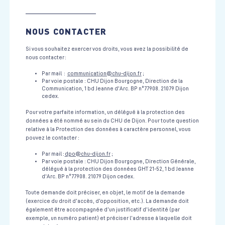
NOUS CONTACTER
Si vous souhaitez exercer vos droits, vous avez la possibilité de
nous contacter :
Par mail :
communication@chu-dijon.fr
;
Par voie postale : CHU Dijon Bourgogne, Direction de la
Communication, 1 bd Jeanne d'Arc. BP n°77908. 21079 Dijon
cedex.
Pour votre parfaite information, un délégué à la protection des
données a été nommé au sein du CHU de Dijon. Pour toute question
relative à la Protection des données à caractère personnel, vous
pouvez le contacter :
Par mail :
dpo@chu-dijon.fr
;
Par voie postale : CHU Dijon Bourgogne, Direction Générale,
délégué à la protection des données GHT 21-52, 1 bd Jeanne
d'Arc. BP n°77908. 21079 Dijon cedex.
Toute demande doit préciser, en objet, le motif de la demande
(exercice du droit d’accès, d’opposition, etc.). La demande doit
également être accompagnée d’un justificatif d’identité (par
exemple, un numéro patient) et préciser l’adresse à laquelle doit