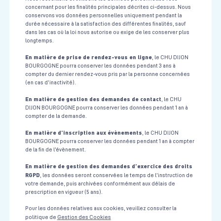
concernant pour les finalités principales décrites ci-dessus. Nous
conservons vos données personnelles uniquement pendant la
durée nécessaire à la satisfaction des différentes finalités, sauf
dans les cas où la loi nous autorise ou exige de les conserver plus
longtemps.
En matière de prise de rendez-vous en ligne
, le CHU DIJON
BOURGOGNE pourra conserver les données pendant 3 ans à
compter du dernier rendez-vous pris par la personne concernées
(en cas d’inactivité).
En matière de gestion des demandes de contact
, le CHU
DIJON BOURGOGNE pourra conserver les données pendant 1 an à
compter de la demande.
En matière d’inscription aux évènements
, le CHU DIJON
BOURGOGNE pourra conserver les données pendant 1 an à compter
de la fin de l’évènement.
En matière de gestion des demandes d’exercice des droits
RGPD
, les données seront conservées le temps de l’instruction de
votre demande, puis archivées conformément aux délais de
prescription en vigueur (5 ans).
Pour les données relatives aux cookies, veuillez consulter la
politique de
Gestion des Cookies