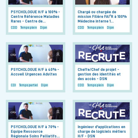
PSYCHOLOGUE H/F à 100% -
Chargé ou chargée de
Centre Référence Maladies
mission Filière FAI²R à 100%
Rares - Centre de…
Médecine interne 1…
CDD
Temps plein
Dijon
CDD
Temps plein
Dijon
PSYCHOLOGUE H/F à 40% -
Cheffe/Chef de projet -
Accueil Urgences Adultes
gestion des identités et
des accès - DSN
CDI
Temps partiel
Dijon
CDD
Temps plein
Dijon
PSYCHOLOGUE H/F à 70% -
Ingénieur d'applications en
Equipe Ressource
charge de logiciels métiers
Régionale Soins Palliatifs…
H/F - DSN