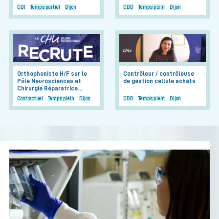
CDI
Temps partiel
Dijon
CDD
Temps plein
Dijon
Orthophoniste H/F sur le
Contrôleur / contrôleuse
Pôle Neurosciences et
de gestion cellule achats
Chirurgie Réparatrice…
Contractuel
Temps plein
Dijon
CDD
Temps plein
Dijon