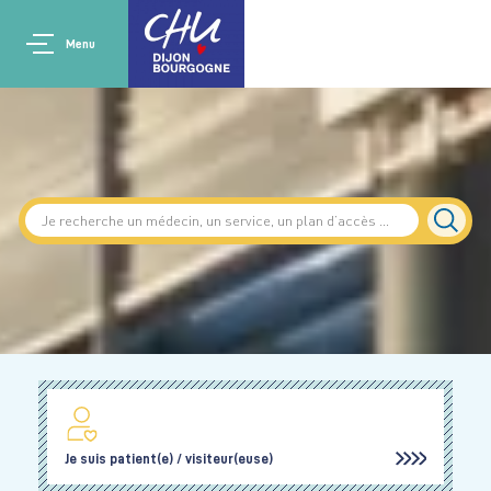
Aller au contenu principal
Main navigation
Panneau de gestion des cookies
Menu
Je suis patient(e) / visiteur(euse)