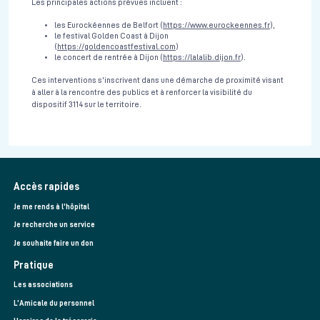
Les principales actions prévues incluent :
les Eurockéennes de Belfort (
https://www.eurockeennes.fr
),
le festival Golden Coast à Dijon
(
https://goldencoastfestival.com
)
le concert de rentrée à Dijon (
https://lalalib.dijon.fr
).
Ces interventions s'inscrivent dans une démarche de proximité visant
à aller à la rencontre des publics et à renforcer la visibilité du
dispositif 3114 sur le territoire.
Accès rapides
Je me rends à l'hôpital
Je recherche un service
Je souhaite faire un don
Pratique
Les associations
L’Amicale du personnel