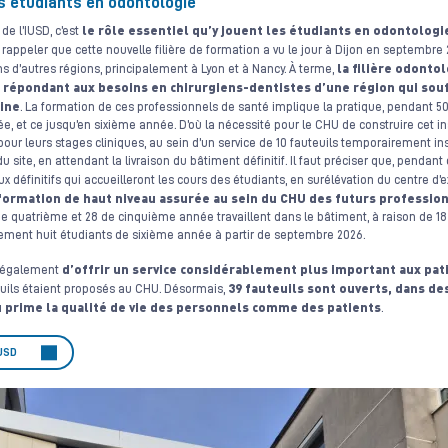
s étudiants en odontologie
le rôle essentiel qu’y jouent les étudiants en odontologie
de l’IUSD, c’est
ut rappeler que cette nouvelle filière de formation a vu le jour à Dijon en septembre 2
la filière odonto
s d’autres régions, principalement à Lyon et à Nancy. À terme,
 répondant aux besoins en chirurgiens-dentistes d’une région qui sou
line
. La formation de ces professionnels de santé implique la pratique, pendant 5
e, et ce jusqu’en sixième année. D’où la nécessité pour le CHU de construire cet in
 pour leurs stages cliniques, au sein d’un service de 10 fauteuils temporairement in
ite, en attendant la livraison du bâtiment définitif. Il faut préciser que, pendant
caux définitifs qui accueilleront les cours des étudiants, en surélévation du centre d
a formation de haut niveau assurée au sein du CHU des futurs professio
e quatrième et 28 de cinquième année travaillent dans le bâtiment, à raison de 18
nement huit étudiants de sixième année à partir de septembre 2026.
d’offrir un service considérablement plus important aux pati
t également
39 fauteuils sont ouverts, dans de
euils étaient proposés au CHU. Désormais,
ù prime la qualité de vie des personnels comme des patients
.
IUSD