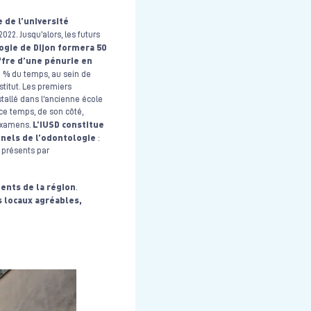
 de l’université
022. Jusqu’alors, les futurs
logie de Dijon formera 50
ffre d’une pénurie en
0 % du temps, au sein de
stitut. Les premiers
stallé dans l’ancienne école
 ce temps, de son côté,
L’IUSD constitue
’examens.
nnels de l’odontologie
:
 présents par
ents de la région
.
s locaux agréables,