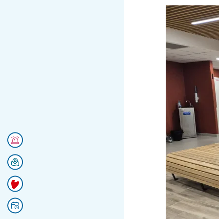
Numéros d'urgences
Se rendre au CHU
Faire un don
Prendre rendez-vous