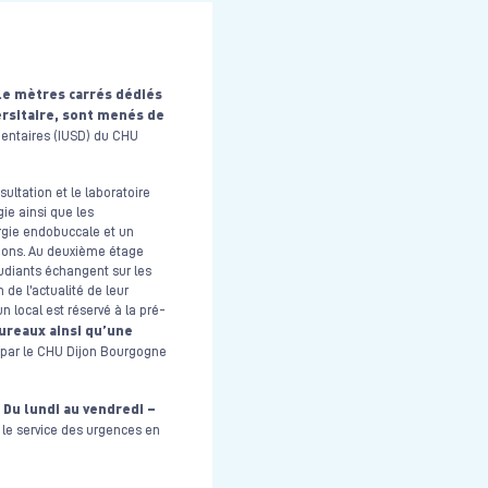
le mètres carrés dédiés
ersitaire, sont menés de
s dentaires (IUSD) du CHU
ultation et le laboratoire
gie ainsi que les
urgie endobuccale et un
sions. Au deuxième étage
tudiants échangent sur les
 de l’actualité de leur
n local est réservé à la pré-
ureaux ainsi qu’une
 par le CHU Dijon Bourgogne
 Du lundi au vendredi –
r le service des urgences en