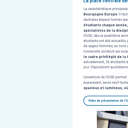
La place centrale de
La caractéristique principale 
Bourgogne Europe
. Il fa
dentistes étaient formés dan
étudiants chaque année,
spécialistes de la discip
l’IUSD, dès la quatrième anné
étudiants ont été accueillis,
de sages-femmes, au nord du s
l’université construit les lo
le cadre privilégié de l
actuellement, 36 étudiants d
jour. S’ajouteront quotidien
L’ouverture de l’IUSD perme
Auparavant, seuls neuf faut
spacieux et lumineux, o
Vidéo de présentation de l'