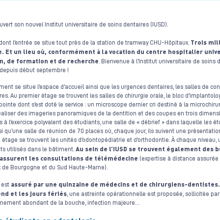
ert son nouvel Institut universitaire de soins dentaires (IUSD).
Trois mil
ont l’entrée se situe tout près de la station de tramway CHU-Hôpitaux.
. Et un lieu où, conformément à la vocation du centre hospitalier univ
oin, de formation et de recherche
. Bienvenue à l’Institut universitaire de soin
 depuis début septembre !
nt se situe l’espace d’accueil ainsi que les urgences dentaires, les salles de cons
s. Au premier étage se trouvent les salles de chirurgie orale, le bloc d’implantolo
inte dont s’est doté le service : un microscope dernier cri destiné à la microchir
aliser des imageries panoramiques de la dentition et des coupes en trois dimen
 à l’exercice polyvalent des étudiants, une salle de « débrief » dans laquelle les é
i qu’une salle de réunion de 70 places où, chaque jour, ils suivent une présentation
e étage se trouvent les unités d’odontopédiatrie et d’orthodontie. À chaque niveau, u
Au sein de l’IUSD se trouvent également des b
s utilisés dans le bâtiment.
 assurent les consultations de télémédecine
(expertise à distance assurée
ux de Bourgogne et du Sud Haute-Marne).
assuré par une quinzaine de médecins et de chirurgiens-dentistes.
 est
end et les jours fériés
, une astreinte opérationnelle est proposée, sollicitée pa
gnement abondant de la bouche, infection majeure…