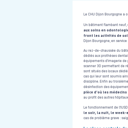
Le CHU Dijon Bourgogne a ouv
Un bâtiment flambant neuf, d
aux soins en odontologie
front les activités de s
Dijon Bourgogne, en service
Au rez-de-chaussée du bâtime
dédiés aux prothèses dentaire
équipements d’imagerie de po
scanner 3D permettant de ré
sont situés des locaux dédiés
cas qui leur sont soumis ains
discipline. Enfin au troisièm
désinfection des équipement
pièce d’où les médecins
au profit des autres hôpita
Le fonctionnement de l’IUSD
le soir, la nuit, le week-
cas de problème grave : sai