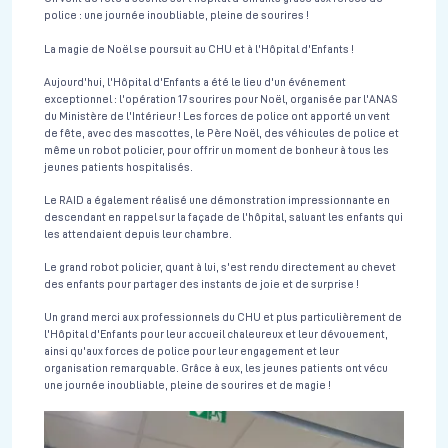
police : une journée inoubliable, pleine de sourires !
La magie de Noël se poursuit au CHU et à l'Hôpital d'Enfants !
Aujourd'hui, l'Hôpital d'Enfants a été le lieu d'un événement
exceptionnel : l'opération 17 sourires pour Noël, organisée par l'ANAS
du Ministère de l'Intérieur ! Les forces de police ont apporté un vent
de fête, avec des mascottes, le Père Noël, des véhicules de police et
même un robot policier, pour offrir un moment de bonheur à tous les
jeunes patients hospitalisés.
Le RAID a également réalisé une démonstration impressionnante en
descendant en rappel sur la façade de l'hôpital, saluant les enfants qui
les attendaient depuis leur chambre.
Le grand robot policier, quant à lui, s'est rendu directement au chevet
des enfants pour partager des instants de joie et de surprise !
Un grand merci aux professionnels du CHU et plus particulièrement de
l'Hôpital d'Enfants pour leur accueil chaleureux et leur dévouement,
ainsi qu'aux forces de police pour leur engagement et leur
organisation remarquable. Grâce à eux, les jeunes patients ont vécu
une journée inoubliable, pleine de sourires et de magie !