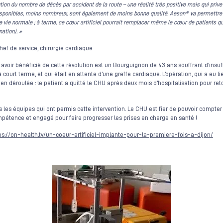
on du nombre de décès par accident de la route – une réalité très positive mais qui prive
ponibles, moins nombreux, sont également de moins bonne qualité. Aeson® va permettre à
e vie normale ; à terme, ce cœur artificiel pourrait remplacer même le cœur de patients q
ation). »
hef de service, chirurgie cardiaque
avoir bénéficié de cette révolution est un Bourguignon de 43 ans souffrant d’insuf
 court terme, et qui était en attente d’une greffe cardiaque. L’opération, qui a eu li
bien déroulée : le patient a quitté le CHU après deux mois d’hospitalisation pour re
tes les équipes qui ont permis cette intervention. Le CHU est fier de pouvoir compt
pétence et engagé pour faire progresser les prises en charge en santé !
ps://on-health.tv/un-coeur-artificiel-implante-pour-la-premiere-fois-a-dijon/