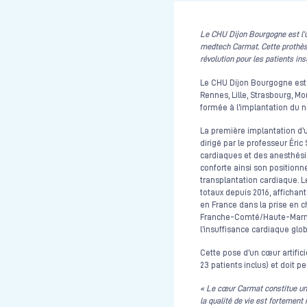
Le CHU Dijon Bourgogne est l’un
medtech Carmat. Cette prothèse
révolution pour les patients in
Le CHU Dijon Bourgogne es
Rennes, Lille, Strasbourg, Mo
formée à l’implantation du n
La première implantation d’
dirigé par le professeur Éri
cardiaques et des anesthésis
conforte ainsi son positionn
transplantation cardiaque. L
totaux depuis 2016, affichan
en France dans la prise en 
Franche-Comté/Haute-Marne l
l’insuffisance cardiaque glo
Cette pose d’un cœur artificie
23 patients inclus) et doit 
« Le cœur Carmat constitue une
la qualité de vie est fortement