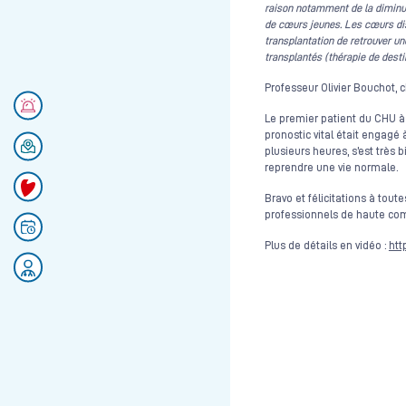
raison notamment de la diminuti
de cœurs jeunes. Les cœurs dis
transplantation de retrouver un
transplantés (thérapie de destin
Professeur Olivier Bouchot, c
Numéros d'urgences
Le premier patient du CHU à 
pronostic vital était engagé à
Se rendre au CHU
plusieurs heures, s’est très 
reprendre une vie normale.
Faire un don
Bravo et félicitations à tou
professionnels de haute com
Prendre rendez-vous
Plus de détails en vidéo :
htt
Rejoignez nos équipes