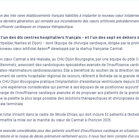
 des très rares établissements français habilités à implanter le nouveau cœur totalement
 dernière génération, qui remédie aux inconvénients des cœurs artificiels précédemment 
suffisants cardiaques en impasse thérapeutique.
l’un des dix centres hospitaliers français - et l’un des sept en dehors 
t
ntpellier, Nantes et Dijon) - dont l’équipe de chirurgie cardiaque, dirigée par le pro
ouveau cœur artificiel Aeson® développé par la startup française Carmat.
un cœur Carmat a été réalisée, au CHU Dijon Bourgogne, par une équipe du pôle 
c Steinmetz, associant des cardiologues spécialistes avancés de l’insuffisance card
tes-réanimateurs cardiovasculaires. Elle a bénéficié du soutien de la direction de 
ement de centre hospitalier régional de recours, référent à l’échelle de la grande 
e CHU Dijon Bourgogne pratique l’implantation d’assistance ventriculaire depuis 20
t une expérience considérable qui permet à ses équipes de se positionner aujourd’
charge de l’insuffisance cardiaque avancée et de proposer aux patients de la gra
a palette la plus large possible des solutions thérapeutiques et chirurgicales da
bale terminale.
l total s’inscrit dans le cadre de l’étude Eficas, qui doit inclure 52 patients à l’éch
permettre la mise sur le marché du cœur de Carmat à l’horizon 2025.
 avancée considérable pour des patients souffrant d’insuffisance cardiaque en situation 
 réduite et le risque de décès prématuré nettement accru. Il nous faut tenir compte d’un co