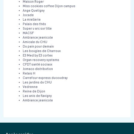
Maison Roger
Miss cookies coffee Dijon campus
Ange Quetigny
Jocade
La miellerie
Palais des thés
Super u arc sur tille
MACSF
Ambiance jeanicole
Amicale du CHU
Du pain pour demain
Les bougies de Charroux
E3 Med by E3 cortex
Organ recovery systems
CFDT santé sociaux
Jomaco distribution
Relais H
Carrefour express ducoudray
Les jardins du CHU
Vedrenne
Reine de Dijon
Les anis de flavigny
Ambiance jeanicole