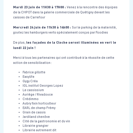
Mardi 23 juin de 11H30 à 17H00 :
Venez à la rencontre des équipes
de la CHPOT dans la galerie commerciale de Quétigny devant les
caisses de Carrefour
Mercredi 24 juin de 11h30 à 14h00 :
Sur le parking de la maternité,
goutez les hamburgers verts spécialement conçus par Foodies
les façades de la Cloche seront illuminées en vert le
De plus,
lundi 22 juin !
Merci à tous les partenaires qui ont contribué à la réussite de cette
action de sensibilisation :
Fabrice gillotte
Easylife
Gygy Créa
IGL institut Georges Lopez
Le cassissium
Auriège / Rivadouce
Crédimmo
Aubry fixin horticulteur
EARL de champ Frémy
Grain de cassis
Jardiland chenôve
Cité de la gastronomie et du vin
Librairie grangier
Librairie autrement dit