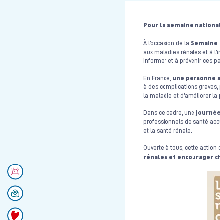
Pour la semaine national
Semaine 
À l’occasion de la
aux maladies rénales et à l’
informer et à prévenir ces p
une personne s
En France,
à des complications graves, 
la maladie et d’améliorer la 
journée
Dans ce cadre, une
professionnels de santé accue
et la santé rénale.
Ouverte à tous, cette action
rénales et encourager ch
Numéros d'urgences
Se rendre au CHU
Faire un don