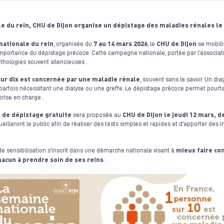
e du rein, CHU de Dijon organise un dépistage des maladies rénales le
nationale du rein
7 au 14 mars 2026
CHU de Dijon
, organisée du
, le
se mobilis
importance du dépistage précoce. Cette campagne nationale, portée par l’associati
athologies souvent silencieuses .
ur dix est concernée par une maladie rénale
, souvent sans le savoir. Un dia
parfois nécessitant une dialyse ou une greffe. Le dépistage précoce permet pourtant
prise en charge .
 de dépistage gratuite
CHU de Dijon le jeudi 12 mars, d
sera proposée au
illeront le public afin de réaliser des tests simples et rapides et d’apporter des 
mieux faire co
 de sensibilisation s’inscrit dans une démarche nationale visant à
acun à prendre soin de ses reins
.