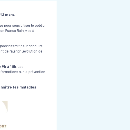
 12 mars.
e pour sensibiliser le public
on France Rein, vise à
gnostic tardif peut conduire
 de ralentir l’évolution de
e 9h à 18h
. Les
informations sur la prévention
nnaître les maladies