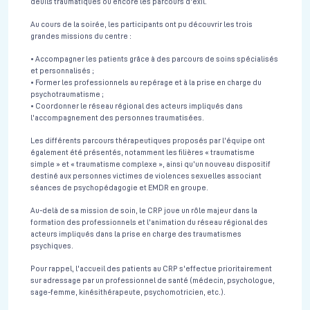
deuils traumatiques ou encore les parcours d'exil.
Au cours de la soirée, les participants ont pu découvrir les trois
grandes missions du centre :
• Accompagner les patients grâce à des parcours de soins spécialisés
et personnalisés ;
• Former les professionnels au repérage et à la prise en charge du
psychotraumatisme ;
• Coordonner le réseau régional des acteurs impliqués dans
l'accompagnement des personnes traumatisées.
Les différents parcours thérapeutiques proposés par l'équipe ont
également été présentés, notamment les filières « traumatisme
simple » et « traumatisme complexe », ainsi qu'un nouveau dispositif
destiné aux personnes victimes de violences sexuelles associant
séances de psychopédagogie et EMDR en groupe.
Au-delà de sa mission de soin, le CRP joue un rôle majeur dans la
formation des professionnels et l'animation du réseau régional des
acteurs impliqués dans la prise en charge des traumatismes
psychiques.
Pour rappel, l'accueil des patients au CRP s'effectue prioritairement
sur adressage par un professionnel de santé (médecin, psychologue,
sage-femme, kinésithérapeute, psychomotricien, etc.).