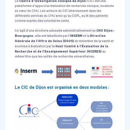
Centre d’Investigation Clinique de Dijon
Le
(CIC) est une
plateforme d’appui à la réalisation de recherche clinique, localisée
au cœur du CHU. Les acteurs du CIC interviennent dans les
différents services du CHU ainsi qu’au CGFL, au lit des patients
comme auprès des volontaires sains.
CHU Dijon-
Il s’agit d’une structure adossée administrativement au
Bourgogne
INSERM
Direction
; elle est labellisée par l’
et la
Générale de l’Offre de Soins
(DGOS)
du ministère de la santé et
Haut Comité à l’Évaluation de la
soumise à évaluation par le
Recherche et de l’Enseignement Supérieur (HCERES)
au
même titre que les unités de recherche universitaires.
Le CIC de Dijon est organisé en deux modules :