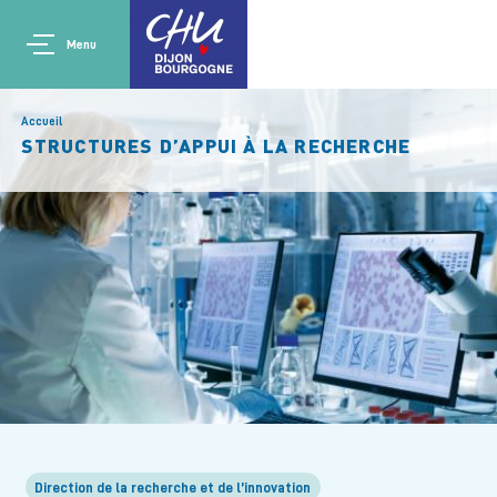
Aller au contenu principal
Main navigation
Panneau de gestion des cookies
Menu
Accueil
STRUCTURES D’APPUI À LA RECHERCHE
Direction de la recherche et de l’innovation