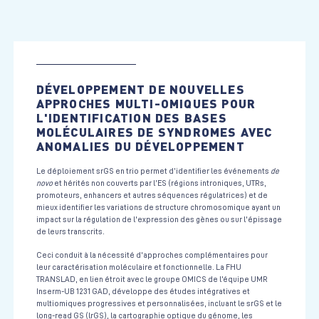
DÉVELOPPEMENT DE NOUVELLES
APPROCHES MULTI-OMIQUES POUR
L'IDENTIFICATION DES BASES
MOLÉCULAIRES DE SYNDROMES AVEC
ANOMALIES DU DÉVELOPPEMENT
Le déploiement srGS en trio permet d’identifier les événements
de
novo
et hérités non couverts par l’ES (régions introniques, UTRs,
promoteurs, enhancers et autres séquences régulatrices) et de
mieux identifier les variations de structure chromosomique ayant un
impact sur la régulation de l'expression des gènes ou sur l'épissage
de leurs transcrits.
Ceci conduit à la nécessité d'approches complémentaires pour
leur caractérisation moléculaire et fonctionnelle. La FHU
TRANSLAD, en lien étroit avec le groupe OMICS de l’équipe UMR
Inserm-UB 1231 GAD, développe des études intégratives et
multiomiques progressives et personnalisées, incluant le srGS et le
long-read GS (lrGS), la cartographie optique du génome, les