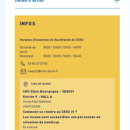
Délais d'accès
INFOS
Horaires d'ouverture du Secrétariat du CESU
Du lundi au
8h00
- 12h30
/ 13h15
- 16H15
jeudi
Vendredi
8h00
- 12h30
/ 13h15
- 15h45
03 80 29 37 38
cesu21@chu-dijon.fr
Lieu et accès
CHU Dijon Bourgogne – CESU21
Entrée 9 : HALL A
14 rue Paul Gaffarel
21079 DIJON
Comment se rendre au CESU 21 ?
Les locaux sont accessibles aux personnes en
situation de handicap
En voiture