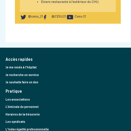
Divers restaurants à l’extérieur du CHU.
@cesu_21
@CESU21
Cesu 21
Accès rapides
Je me rends à l'hôpital
Je recherche un service
Je souhaite faire un don
Pratique
Les associations
L’Amicale du personnel
Horaires de la trésorerie
Les syndicats
L'index égalité professionnelle