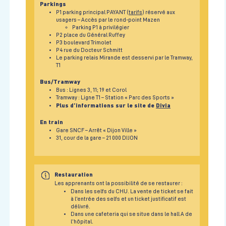
Parkings
P1 parking principal PAYANT (
tarifs
) réservé aux
usagers – Accès par le rond-point Mazen
Parking P1 à privilégier
P2 place du Général Ruffey
P3 boulevard Trimolet
P4 rue du Docteur Schmitt
Le parking relais Mirande est desservi par le Tramway,
T1
Bus/Tramway
Bus : Lignes 3, 11; 19 et Corol
Tramway : Ligne T1 – Station « Parc des Sports »
Plus d’informations sur le site de
Divia
En train
Gare SNCF – Arrêt « Dijon Ville »
31, cour de la gare – 21 000 DIJON
Restauration
Les apprenants ont la possibilité de se restaurer :
Dans les selfs du CHU. La vente de ticket se fait
à l’entrée des selfs et un ticket justificatif est
délivré.
Dans une cafeteria qui se situe dans le hall A de
l’hôpital.