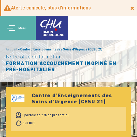
Aller au contenu principal
Panneau de gestion des cookies
×
Alerte canicule,
plus d'informations
Main navigation
Menu
Accueil
Centre d’Enseignements des Soins d’Urgence (CESU 21)
Notre offre de formation
FORMATION ACCOUCHEMENT INOPINÉ EN
PRÉ-HOSPITALIER
Centre d’Enseignements des
Soins d’Urgence (CESU 21)
1 journée soit 7h en présentiel
320.00 €