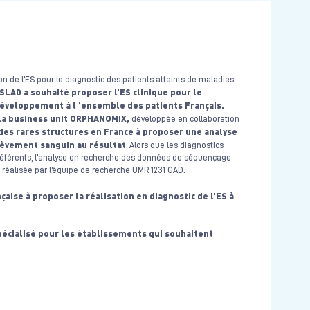
ion de l’ES pour le diagnostic des patients atteints de maladies
LAD a souhaité proposer l’ES clinique pour le
éveloppement à l ’ensemble des patients Français.
, la business unit ORPHANOMIX,
développée en collaboration
des rares structures en France à proposer une analyse
èvement sanguin au résultat
. Alors que les diagnostics
s référents, l’analyse en recherche des données de séquençage
réalisée par l’équipe de recherche UMR 1231 GAD.
ise à proposer la réalisation en diagnostic de l’ES à
ialisé pour les établissements qui souhaitent