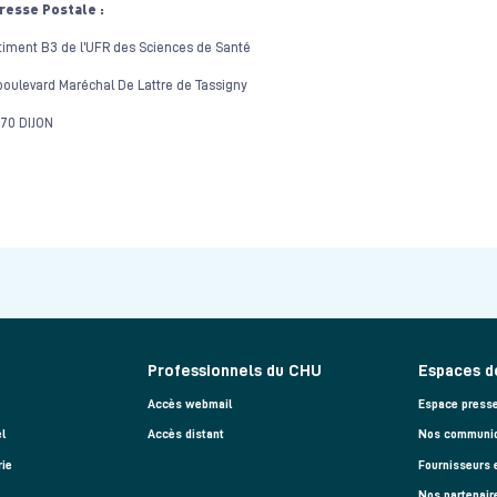
resse Postale :
timent B3 de l’UFR des Sciences de Santé
boulevard Maréchal De Lattre de Tassigny
070 DIJON
Professionnels du CHU
Espaces d
Accès webmail
Espace press
l
Accès distant
Nos communiq
rie
Fournisseurs 
Nos partenair