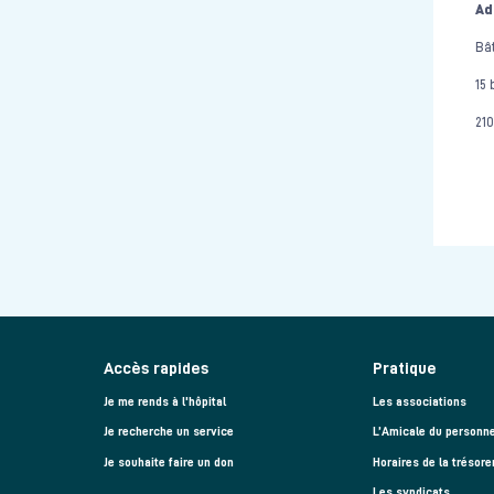
Ad
Bâ
15 
21
Accès rapides
Pratique
Je me rends à l'hôpital
Les associations
Je recherche un service
L’Amicale du personne
Je souhaite faire un don
Horaires de la trésore
Les syndicats