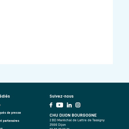
édiés
Suivez-nous
e
ués de presse
CHU DIJON BOURGOGNE
2 BD Maréchal de Lattre de Tassigny
et partenaires
21000 Dijon
es