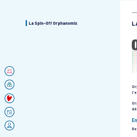
L
La Spin-Off Orphanomix
Numéros d'urgences
Se rendre au CHU
Or
l’
Faire un don
Or
dé
Prendre rendez-vous
En
Rejoignez nos équipes
Re