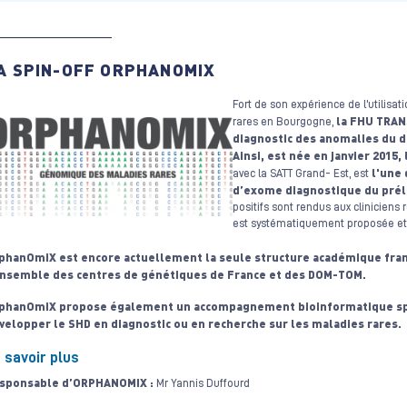
A SPIN-OFF ORPHANOMIX
Fort de son expérience de l’utilisat
la FHU TRANS
rares en Bourgogne,
diagnostic des anomalies du d
Ainsi, est née en janvier 2015
l'une 
avec la SATT Grand- Est, est
d’exome diagnostique du prél
positifs sont rendus aux clinicien
est systématiquement proposée et 
phanOmiX est encore actuellement la seule structure académique frança
ensemble des centres de génétiques de France et des DOM-TOM.
phanOmiX propose également un accompagnement bioinformatique spéc
velopper le SHD en diagnostic ou en recherche sur les maladies rares.
 savoir plus
sponsable d’ORPHANOMIX :
Mr Yannis Duffourd