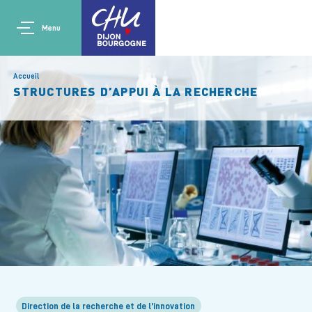
Aller au contenu principal
Main navigation
Panneau de gestion des cookies
Menu
Accueil
STRUCTURES D’APPUI À LA RECHERCHE
Direction de la recherche et de l’innovation