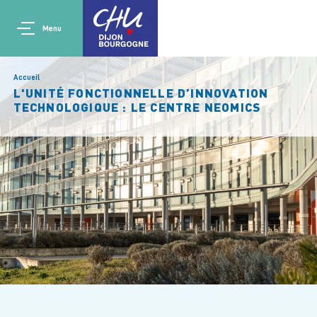
Aller au contenu principal
Main navigation
Panneau de gestion des cookies
Menu
Accueil
L'UNITÉ FONCTIONNELLE D’INNOVATION
TECHNOLOGIQUE : LE CENTRE NEOMICS