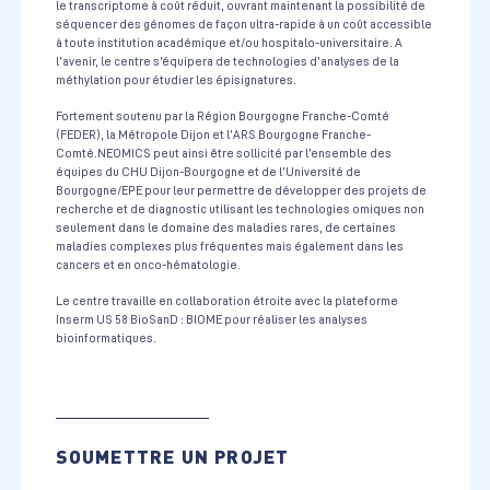
le transcriptome à coût réduit, ouvrant maintenant la possibilité de
séquencer des génomes de façon ultra-rapide à un coût accessible
à toute institution académique et/ou hospitalo-universitaire. A
l’avenir, le centre s’équipera de technologies d’analyses de la
méthylation pour étudier les épisignatures.
Fortement soutenu par la Région Bourgogne Franche-Comté
(FEDER), la Métropole Dijon et l’ARS Bourgogne Franche-
Comté.NEOMICS peut ainsi être sollicité par l’ensemble des
équipes du CHU Dijon-Bourgogne et de l’Université de
Bourgogne/EPE pour leur permettre de développer des projets de
recherche et de diagnostic utilisant les technologies omiques non
seulement dans le domaine des maladies rares, de certaines
maladies complexes plus fréquentes mais également dans les
cancers et en onco-hématologie.
Le centre travaille en collaboration étroite avec la plateforme
Inserm US 58 BioSanD : BIOME pour réaliser les analyses
bioinformatiques.
SOUMETTRE UN PROJET