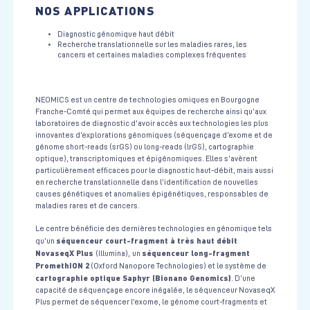
NOS APPLICATIONS
Diagnostic génomique haut débit
Recherche translationnelle sur les maladies rares, les
cancers et certaines maladies complexes fréquentes
NEOMICS est un centre de technologies omiques en Bourgogne
Franche-Comté qui permet aux équipes de recherche ainsi qu’aux
laboratoires de diagnostic d’avoir accès aux technologies les plus
innovantes d’explorations génomiques (séquençage d’exome et de
génome short-reads (srGS) ou long-reads (lrGS), cartographie
optique), transcriptomiques et épigénomiques. Elles s’avèrent
particulièrement efficaces pour le diagnostic haut-débit, mais aussi
en recherche translationnelle dans l’identification de nouvelles
causes génétiques et anomalies épigénétiques, responsables de
maladies rares et de cancers.
Le centre bénéficie des dernières technologies en génomique tels
séquenceur court-fragment à très haut débit
qu’un
NovaseqX Plus
séquenceur long-fragment
(Illumina),
un
PromethION 2
(Oxford Nanopore Technologies) et le système de
cartographie optique Saphyr (Bionano Genomics)
. D’une
capacité de séquençage encore inégalée, le séquenceur NovaseqX
Plus permet de séquencer l’exome, le génome court-fragments et