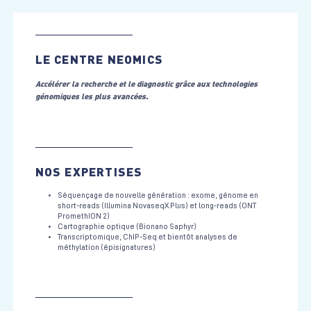
LE CENTRE NEOMICS
Accélérer la recherche et le diagnostic grâce aux technologies
génomiques les plus avancées.
NOS EXPERTISES
Séquençage de nouvelle génération : exome, génome en
short-reads (Illumina NovaseqX Plus) et long-reads (ONT
PromethION 2)
Cartographie optique (Bionano Saphyr)
Transcriptomique, ChIP-Seq et bientôt analyses de
méthylation (épisignatures)