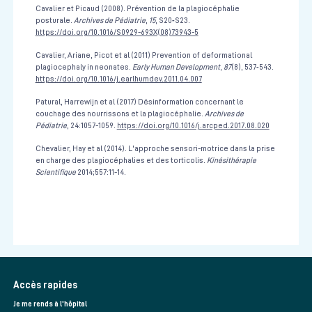
Cavalier et Picaud (2008). Prévention de la plagiocéphalie
posturale.
Archives de Pédiatrie
,
15
, S20‑S23.
https://doi.org/10.1016/S0929-693X(08)73943-5
Cavalier, Ariane, Picot et al (2011) Prevention of deformational
plagiocephaly in neonates.
Early Human Development
,
87
(8), 537‑543.
https://doi.org/10.1016/j.earlhumdev.2011.04.007
Patural, Harrewijn et al (2017) Désinformation concernant le
couchage des nourrissons et la plagiocéphalie.
Archives de
Pédiatrie
, 24:1057-1059.
https://doi.org/10.1016/j.arcped.2017.08.020
Chevalier, Hay et al (2014). L'approche sensori-motrice dans la prise
en charge des plagiocéphalies et des torticolis.
Kinésithérapie
Scientifique
2014;557:11-14.
Accès rapides
Je me rends à l'hôpital