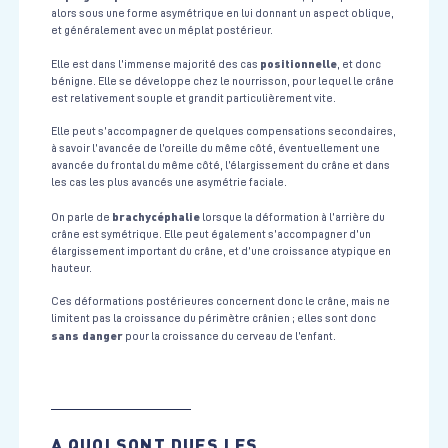
alors sous une forme asymétrique en lui donnant un aspect oblique,
et généralement avec un méplat postérieur.
positionnelle
Elle est dans l’immense majorité des cas
, et donc
bénigne. Elle se développe chez le nourrisson, pour lequel le crâne
est relativement souple et grandit particulièrement vite.
Elle peut s’accompagner de quelques compensations secondaires,
à savoir l’avancée de l’oreille du même côté, éventuellement une
avancée du frontal du même côté, l’élargissement du crâne et dans
les cas les plus avancés une asymétrie faciale.
brachycéphalie
On parle de
lorsque la déformation à l’arrière du
crâne est symétrique. Elle peut également s’accompagner d’un
élargissement important du crâne, et d’une croissance atypique en
hauteur.
Ces déformations postérieures concernent donc le crâne, mais ne
limitent pas la croissance du périmètre crânien ; elles sont donc
sans danger
pour la croissance du cerveau de l’enfant.
A QUOI SONT DUES LES