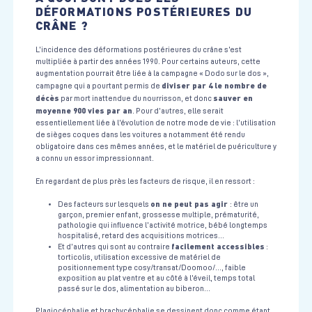
DÉFORMATIONS POSTÉRIEURES DU
CRÂNE ?
L’incidence des déformations postérieures du crâne s’est
multipliée à partir des années 1990. Pour certains auteurs, cette
augmentation pourrait être liée à la campagne « Dodo sur le dos »,
diviser par 4 le nombre de
campagne qui a pourtant permis de
décès
sauver en
par mort inattendue du nourrisson, et donc
moyenne 900 vies par an
. Pour d’autres, elle serait
essentiellement liée à l’évolution de notre mode de vie : l’utilisation
de sièges coques dans les voitures a notamment été rendu
obligatoire dans ces mêmes années, et le matériel de puériculture y
a connu un essor impressionnant.
En regardant de plus près les facteurs de risque, il en ressort :
on ne peut pas agir
Des facteurs sur lesquels
: être un
garçon, premier enfant, grossesse multiple, prématurité,
pathologie qui influence l’activité motrice, bébé longtemps
hospitalisé, retard des acquisitions motrices…
facilement accessibles
Et d’autres qui sont au contraire
:
torticolis, utilisation excessive de matériel de
positionnement type cosy/transat/Doomoo/…, faible
exposition au plat ventre et au côté à l’éveil, temps total
passé sur le dos, alimentation au biberon…
Plagiocéphalie et brachycéphalie se dessinent donc comme étant