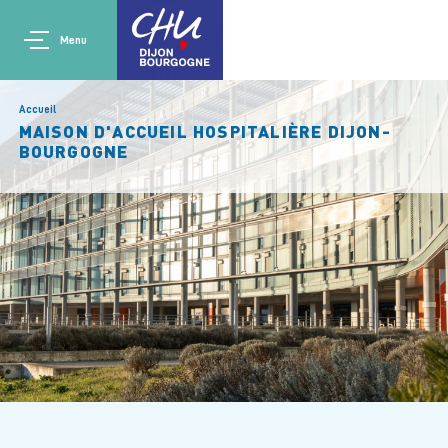
Aller au contenu principal
Main navigation
Panneau de gestion des cookies
Menu
Accueil
MAISON D'ACCUEIL HOSPITALIÈRE DIJON-
BOURGOGNE