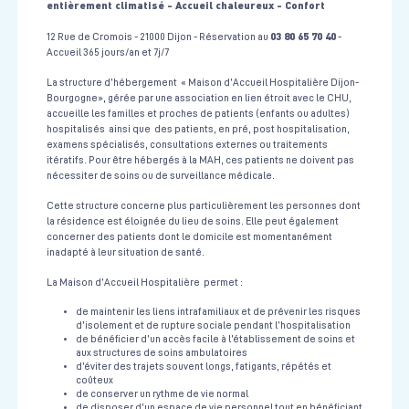
entièrement climatisé - Accueil chaleureux - Confort
03 80 65 70 40
12 Rue de Cromois - 21000 Dijon - Réservation au
-
Accueil 365 jours/an et 7j/7
La structure d’hébergement « Maison d’Accueil Hospitalière Dijon-
Bourgogne», gérée par une association en lien étroit avec le CHU,
accueille les familles et proches de patients (enfants ou adultes)
hospitalisés ainsi que des patients, en pré, post hospitalisation,
examens spécialisés, consultations externes ou traitements
itératifs. Pour être hébergés à la MAH, ces patients ne doivent pas
nécessiter de soins ou de surveillance médicale.
Cette structure concerne plus particulièrement les personnes dont
la résidence est éloignée du lieu de soins. Elle peut également
concerner des patients dont le domicile est momentanément
inadapté à leur situation de santé.
La Maison d’Accueil Hospitalière permet :
de maintenir les liens intrafamiliaux et de prévenir les risques
d’isolement et de rupture sociale pendant l’hospitalisation
de bénéficier d’un accès facile à l’établissement de soins et
aux structures de soins ambulatoires
d’éviter des trajets souvent longs, fatigants, répétés et
coûteux
de conserver un rythme de vie normal
de disposer d’un espace de vie personnel tout en bénéficiant