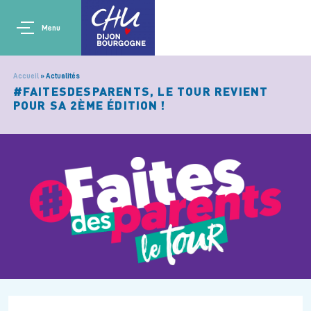
Aller au contenu principal
Main navigation
Panneau de gestion des cookies
Menu
Accueil
Actualités
#FAITESDESPARENTS, LE TOUR REVIENT
POUR SA 2ÈME ÉDITION !