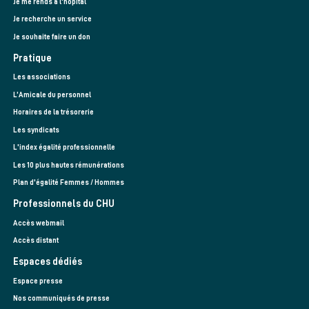
Je me rends à l'hôpital
Je recherche un service
Je souhaite faire un don
Pratique
Les associations
L’Amicale du personnel
Horaires de la trésorerie
Les syndicats
L'index égalité professionnelle
Les 10 plus hautes rémunérations
Plan d'égalité Femmes / Hommes
Professionnels du CHU
Accès webmail
Accès distant
Espaces dédiés
Espace presse
Nos communiqués de presse