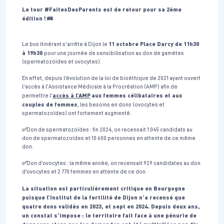
Le tour #FaitesDesParents est de retour pour sa 2ème
édition !
🚌
11 octobre Place Darcy de 11h30
Le bus itinérant s’arrête à Dijon le
à 19h30
pour une journée de sensibilisation au don de gamètes
(spermatozoïdes et ovocytes).
En effet, depuis l’évolution de la loi de bioéthique de 2021 ayant ouvert
l’accès à l’Assistance Médicale à la Procréation (AMP) afin de
accès à l’AMP
aux femmes célibataires et aux
permettre l’
couples de femmes
, les besoins en dons (ovocytes et
spermatozoïdes) ont fortement augmenté.
✅Don de spermatozoïdes : fin 2024, on recensait 1 045 candidats au
don de spermatozoïdes et 10 600 personnes en attente de ce même
don.
✅Don d’ovocytes : la même année, on recensait 929 candidates au don
d’ovocytes et 2 770 femmes en attente de ce don.
La situation est particulièrement critique en Bourgogne
puisque l’Institut de la fertilité de Dijon n’a recensé que
quatre dons validés en 2023, et sept en 2024. Depuis deux ans,
un constat s’impose : le territoire fait face à une pénurie de