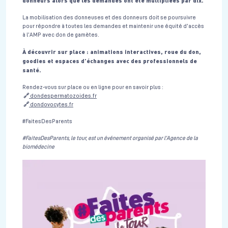
donneurs alors que les demandes ont été multipliées par dix.
La mobilisation des donneuses et des donneurs doit se poursuivre
pour répondre à toutes les demandes et maintenir une équité d’accès
à l’AMP avec don de gamètes.
À découvrir sur place : animations interactives, roue du don,
goodies et espaces d’échanges avec des professionnels de
santé.
Rendez-vous sur place ou en ligne pour en savoir plus :
🔗
dondespermatozoides.fr
🔗
dondovocytes.fr
#FaitesDesParents
#FaitesDesParents, le tour, est un événement organisé par l’Agence de la
biomédecine