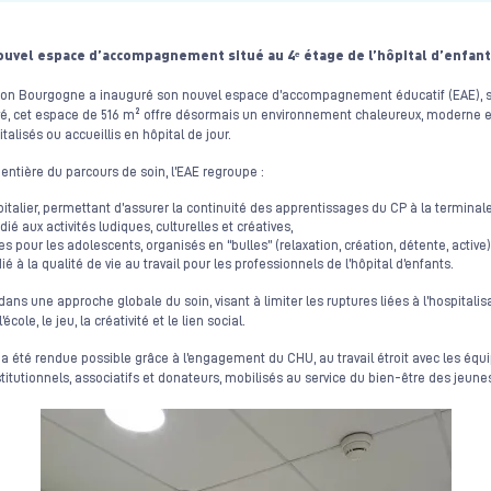
ouvel espace d’accompagnement situé au 4ᵉ étage de l’hôpital d’enfant
Dijon Bourgogne a inauguré son nouvel espace d’accompagnement éducatif (EAE), si
vé, cet espace de 516 m² offre désormais un environnement chaleureux, moderne 
alisés ou accueillis en hôpital de jour.
ntière du parcours de soin, l’EAE regroupe :
italier, permettant d’assurer la continuité des apprentissages du CP à la terminale
ié aux activités ludiques, culturelles et créatives,
 pour les adolescents, organisés en “bulles” (relaxation, création, détente, active)
é à la qualité de vie au travail pour les professionnels de l’hôpital d’enfants.
 dans une approche globale du soin, visant à limiter les ruptures liées à l’hospitalis
cole, le jeu, la créativité et le lien social.
 a été rendue possible grâce à l’engagement du CHU, au travail étroit avec les équi
itutionnels, associatifs et donateurs, mobilisés au service du bien-être des jeunes