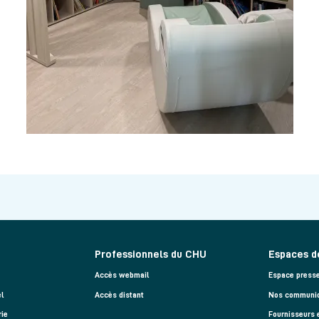
Professionnels du CHU
Espaces d
Accès webmail
Espace press
l
Accès distant
Nos communiq
rie
Fournisseurs 