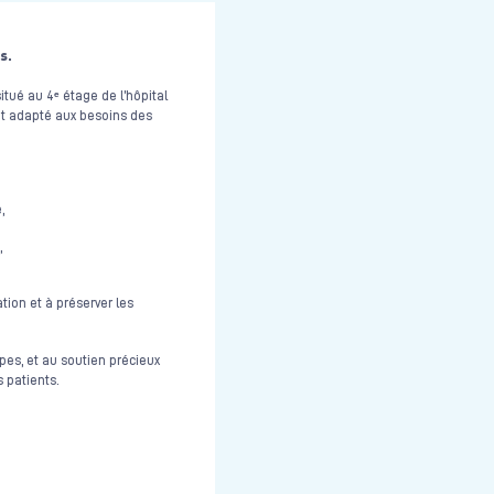
s.
tué au 4ᵉ étage de l’hôpital
et adapté aux besoins des
,
,
ation et à préserver les
pes, et au soutien précieux
 patients.