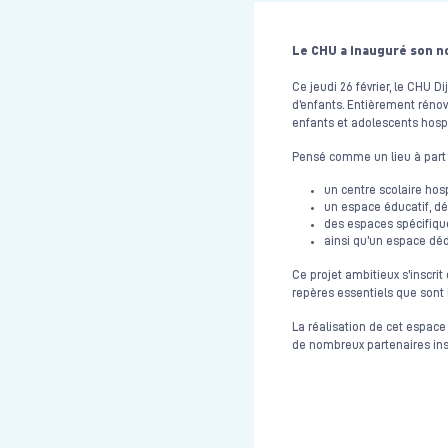
Le CHU a inauguré son n
Ce jeudi 26 février, le CHU 
d’enfants. Entièrement réno
enfants et adolescents hospit
Pensé comme un lieu à part e
un centre scolaire hosp
un espace éducatif, déd
des espaces spécifiques
ainsi qu’un espace dédi
Ce projet ambitieux s’inscrit
repères essentiels que sont l’é
La réalisation de cet espace
de nombreux partenaires inst