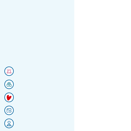
Numéros d'urgences
Se rendre au CHU
Faire un don
Prendre rendez-vous
Rejoignez nos équipes