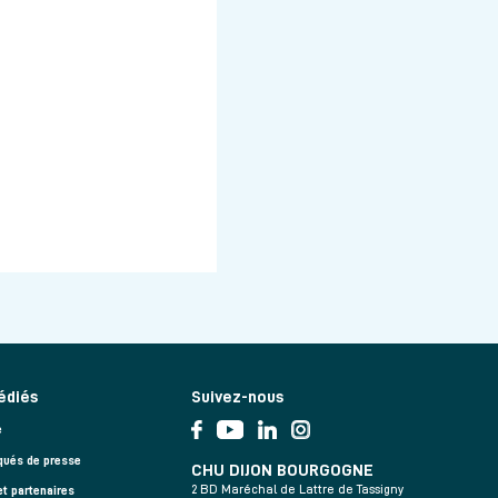
édiés
Suivez-nous
e
ués de presse
CHU DIJON BOURGOGNE
2 BD Maréchal de Lattre de Tassigny
et partenaires