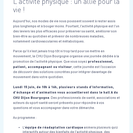
L'activité physique : un allié pour la
vie !
Aujourd’hui, nos modes de vie nous poussent souvent à rester assis
plus longtemps et à bouger moins. Pourtant, l’activité physique est l’un
des leviers les plus efficaces pour préserver sa santé, améliorer son
bien-être au quotidien et prévenir de nombreuses maladies,
notamment cardiovasculaires et métaboliques.
Parce qu’il n’est jamais trop tôt ni trop tard pour se mettre en
mouvement, le CHU Dijon Bourgogne organise une journée dédiée à la
professionnel,
promotion de l’activité physique. Que vous soyez
patient, accompagnant ou visiteur
, cette journée est l’occasion
de découvrir des solutions concrètes pour intégrer davantage de
mouvement dans votre quotidien.
Lundi 15 juin, de 10h à 16h, plusieurs stands d’information,
d’échange et d’animation vous accueilleront dans le hall A du
CHU Dijon Bourgogne
. Des professionnels de santé, associations et
acteurs du sport-santé seront présents pour répondre à vos
questions et vous accompagner dans votre démarche.
Au programme :
équipe de réadaptation cardiaque
L’
animera plusieurs quiz
interactifs autour des bienfaits de l’activité physique, des