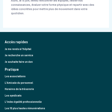
Alors, le 15 juin, venez rencontrer les équipes, tester vos
connaissances, évaluer votre forme physique et repartir avec des
idées concrètes pour mettre plus de mouvement dans votre
quotidien.
Accès rapides
Je me rends à l'hôpital
Je recherche un service
Je souhaite faire un don
Pratique
Les associations
L’Amicale du personnel
Horaires de la trésorerie
Les syndicats
L'index égalité professionnelle
Les 10 plus hautes rémunérations