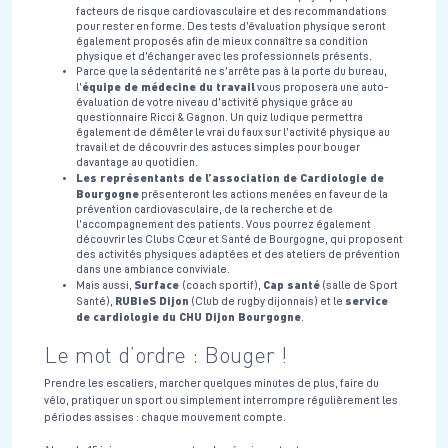
facteurs de risque cardiovasculaire et des recommandations
pour rester en forme. Des tests d’évaluation physique seront
également proposés afin de mieux connaître sa condition
physique et d’échanger avec les professionnels présents.
Parce que la sédentarité ne s’arrête pas à la porte du bureau,
équipe de médecine du travail
l’
vous proposera une auto-
évaluation de votre niveau d’activité physique grâce au
questionnaire Ricci & Gagnon. Un quiz ludique permettra
également de démêler le vrai du faux sur l’activité physique au
travail et de découvrir des astuces simples pour bouger
davantage au quotidien.
Les représentants de l’association de Cardiologie de
Bourgogne
présenteront les actions menées en faveur de la
prévention cardiovasculaire, de la recherche et de
l’accompagnement des patients. Vous pourrez également
découvrir les Clubs Cœur et Santé de Bourgogne, qui proposent
des activités physiques adaptées et des ateliers de prévention
dans une ambiance conviviale.​
Surface
Cap santé
Mais aussi,
(coach sportif),
(salle de Sport
RUBieS Dijon
service
Santé),
(Club de rugby dijonnais) et le
de cardiologie du CHU Dijon Bourgogne
.
Le mot d’ordre : Bouger !
Prendre les escaliers, marcher quelques minutes de plus, faire du
vélo, pratiquer un sport ou simplement interrompre régulièrement les
périodes assises : chaque mouvement compte.