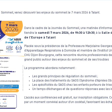
u Sommeil, venez découvrir les enjeux du sommeil le 7 mars 2026 à Talant.
​Dans le cadre de la Journée du Sommeil, une matinée d’informa
samedi 7 mars 2026, de 9h30 à 12h30
Salle 
tiendra le
, à la
de l’Europe à Talant
Placée sous la présidence de la Professeure Marjolaine Georges
d’Appareillage Respiratoire à Domicile et membre de l’Institut U
CHU Dijon Bourgogne, cette rencontre réunira professionnels de 
grand public autour des enjeux du sommeil et de ses troubles
Le programme abordera notamment :
Les grands principes de régulation du sommeil ;
La place des traitements du SAOS (Syndrome d’Apnées Obs
Les spécificités du SAOS chez les enfants porteurs de triso
Un temps d’échanges et de questions-réponses avec les i
L’accès aux conférences est gratuit, sur inscription obligatoire. 
par un moment convivial autour d’un cocktail, favorisant les éch