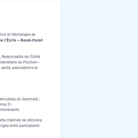
tion et d’échanges se
de l’Écrin – Rond-Point
, Responsable de l’Unité
niversitaire du Poumon –
santé, associations et
tructives du Sommeil) ;
mie 21 ;
ntervenants
Cette matinée se clôturera
anges entre participants