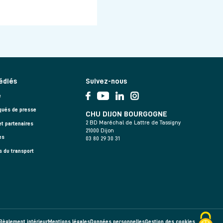
édiés
Suivez-nous
e
ués de presse
CHU DIJON BOURGOGNE
2 BD Maréchal de Lattre de Tassigny
et partenaires
21000 Dijon
es
03 80 29 30 31
s du transport
Règlement intérieur
Mentions légales
Données personnelles
Gestion des cookies