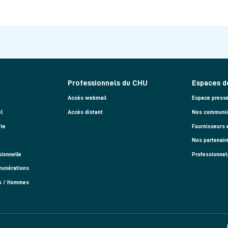
Professionnels du CHU
Espaces d
Accès webmail
Espace press
l
Accès distant
Nos communiq
rie
Fournisseurs 
Nos partenair
sionnelle
Professionnel
munérations
es / Hommes