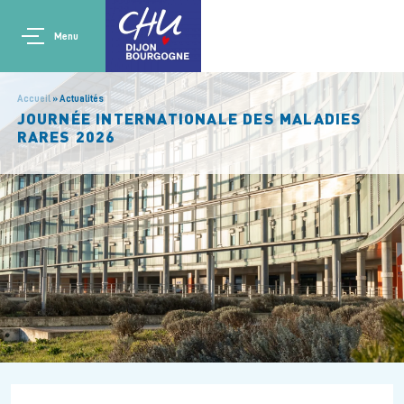
Aller au contenu principal
Main navigation
Panneau de gestion des cookies
Menu
Accueil
Actualités
JOURNÉE INTERNATIONALE DES MALADIES
RARES 2026