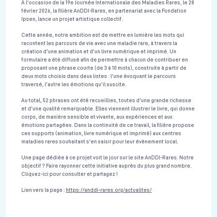
À l'occasion de la 19e Journée Internationale des Maladies Rares, le 28
février 2026, la filière AnDDI-Rares, en partenariat avec la Fondation
Ipsen, lance un projet artistique collectif.
Cette année, notre ambition est de mettre en lumière les mots qui
racontent les parcours de vie avec une maladie rare, à travers la
création d'une animation et d'un livre numérique et imprimé. Un
formulaire a été diffusé afin de permettre à chacun de contribuer en
proposant une phrase courte (de 3 à 10 mots), construite à partir de
deux mots choisis dans deux listes : l'une évoquant le parcours
traversé, l'autre les émotions qu'il suscite.
Au total, 52 phrases ont été recueillies, toutes d'une grande richesse
et d'une qualité remarquable. Elles viennent illustrer le livre, qui donne
corps, de manière sensible et vivante, aux expériences et aux
émotions partagées. Dans la continuité de ce travail, la filière propose
ces supports (animation, livre numérique et imprimé) aux centres
maladies rares souhaitant s'en saisir pour leur évènement local.
Une page dédiée à ce projet voit le jour sur le site AnDDI-Rares. Notre
objectif ? Faire rayonner cette initiative auprès du plus grand nombre.
Cliquez-ici pour consulter et partagez !
Lien vers la page :
https://anddi-rares.org/actualites/