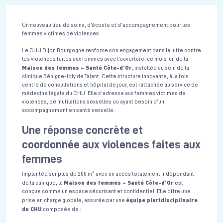
Un nouveau lieu de soins, d’écoute et d’accompagnement pour les
femmes victimes de violences
Le CHU Dijon Bourgogne renforce son engagement dans la lutte contre
les violences faites aux femmes avec l’ouverture, ce mois-ci, de la
Maison des femmes – Santé Côte-d’Or
, installée au sein de la
clinique Bénigne-Joly de Talant. Cette structure innovante, à la fois
centre de consultations et hôpital de jour, est rattachée au service de
médecine légale du CHU. Elle s’adresse aux femmes victimes de
violences, de mutilations sexuelles ou ayant besoin d’un
accompagnement en santé sexuelle.
Une réponse concrète et
coordonnée aux violences faites aux
femmes
Implantée sur plus de 200 m² avec un accès totalement indépendant
Maison des femmes – Santé Côte-d’Or
de la clinique, la
est
conçue comme un espace sécurisant et confidentiel. Elle offre une
équipe pluridisciplinaire
prise en charge globale, assurée par une
du CHU
composée de :