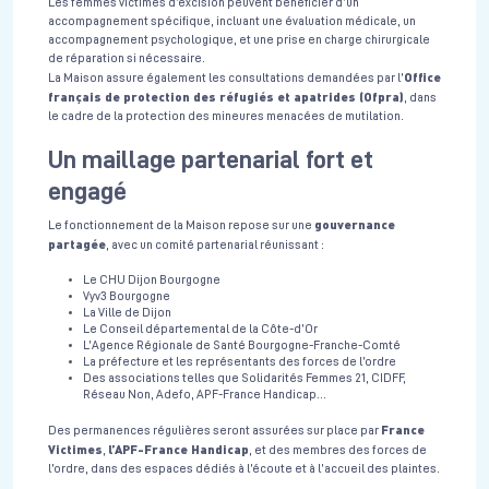
Les femmes victimes d’excision peuvent bénéficier d’un
accompagnement spécifique, incluant une évaluation médicale, un
accompagnement psychologique, et une prise en charge chirurgicale
de réparation si nécessaire.
Office
La Maison assure également les consultations demandées par l’
français de protection des réfugiés et apatrides (Ofpra)
, dans
le cadre de la protection des mineures menacées de mutilation.
Un maillage partenarial fort et
engagé
gouvernance
Le fonctionnement de la Maison repose sur une
partagée
, avec un comité partenarial réunissant :
Le CHU Dijon Bourgogne
Vyv3 Bourgogne
La Ville de Dijon
Le Conseil départemental de la Côte-d’Or
L’Agence Régionale de Santé Bourgogne-Franche-Comté
La préfecture et les représentants des forces de l’ordre
Des associations telles que Solidarités Femmes 21, CIDFF,
Réseau Non, Adefo, APF-France Handicap…
France
Des permanences régulières seront assurées sur place par
Victimes
l’APF-France Handicap
,
, et des membres des forces de
l’ordre, dans des espaces dédiés à l’écoute et à l’accueil des plaintes.