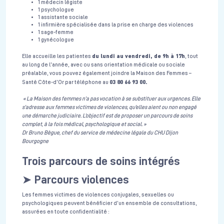
1 médecin légiste
1 psychologue
1 assistante sociale
1 infirmière spécialisée dans la prise en charge des violences
1 sage-femme
1 gynécologue
du lundi au vendredi, de 9h à 17h
Elle accueille les patientes
, tout
au long de l’année, avec ou sans orientation médicale ou sociale
préalable, vous pouvez également joindre la Maison des Femmes –
03 80 66 93 00.
Santé Côte-d’Or par téléphone au
« La Maison des femmes n’a pas vocation à se substituer aux urgences. Elle
s’adresse aux femmes victimes de violences, qu’elles aient ou non engagé
une démarche judiciaire. L’objectif est de proposer un parcours de soins
complet, à la fois médical, psychologique et social. »
Dr Bruno Bègue, chef du service de médecine légale du CHU Dijon
Bourgogne
Trois parcours de soins intégrés
➤
Parcours violences
Les femmes victimes de violences conjugales, sexuelles ou
psychologiques peuvent bénéficier d’un ensemble de consultations,
assurées en toute confidentialité :