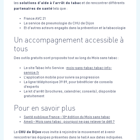
solutions d’aide à l’arrêt du tabac
les
et de rencontrer différents
partenaires de santé
tels que :
France AVC 21
Le service de pneumologie du CHU de Dijon
Et d’autres acteurs engagés dans la prévention et la tabacologie
Un accompagnement accessible à
tous
Des outils gratuits sont proposés tout au long du Mois sans tabac :
Le site Tabac Info Service :
mois-sans-tabac.tabac-info-
service.fr
L’application mobile pour suivre sa progression
La ligne téléphonique 39 89, pour bénéficier de conseils
d’experts
Le kit d’arrêt (brochures, calendrier, conseils), disponible
gratuitement
Pour en savoir plus
Santé publique France – 10ᵉ édition du Mois sans tabac
Ameli – Mois sans tabac : pourquoi ne pas relever le défi ?
CHU de Dijon
Le
vous invite à rejoindre le mouvement et à venir
rencontrer les équipes présentes dans le hall A aux dates indiquées.