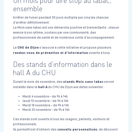
Un mois pour dire stop au tabac,
ensemble
Arrêter de fumer pendant 30 jours multiplie par cinq les chances
d’arrêter définitivement.
Le Mois sans tabac est une démarche positive et bienveillante : chacun
avance à son rythme, soutenu par une communauté, des
professionnels de santé et de nombreux outils d’accompagnement.
CHU de Dijon
Le
s’associe à cette initiative et propose plusieurs
rendez-vous de prévention et d’information
ouverts à tous.
Des stands d’information dans le
hall A du CHU
stands Mois sans tabac
Durant le mois de novembre, des
seront
hall A
installés dans le
du CHU de Dijon aux dates suivantes :
Mardi 4 novembre – de 9h à 14h
Jeudi 13 novembre – de 9h à 14h
Mardi 18 novembre – de 9h à 14h
Mardi 25 novembre – de 9h à 14h
Ces stands sont ouverts à tous les usagers, patients, visiteurs et
professionnels.
conseils personnalisés
Ils permettront d’obtenir des
, de découvrir