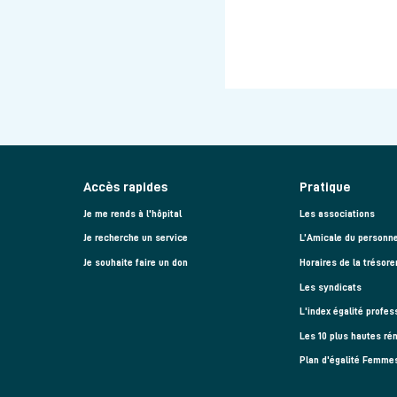
Accès rapides
Pratique
Je me rends à l'hôpital
Les associations
Je recherche un service
L’Amicale du personne
Je souhaite faire un don
Horaires de la trésore
Les syndicats
L'index égalité profes
Les 10 plus hautes ré
Plan d'égalité Femm