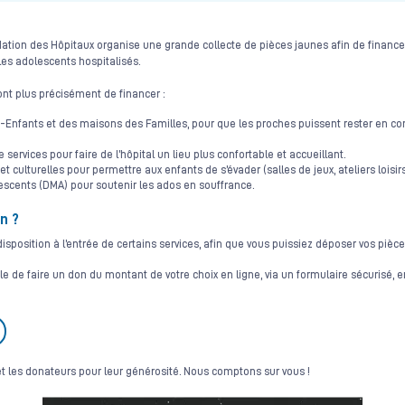
ation des Hôpitaux organise une grande collecte de pièces jaunes afin de finan
 les adolescents hospitalisés.
nt plus précisément de financer :
Enfants et des maisons des Familles, pour que les proches puissent rester en con
rvices pour faire de l’hôpital un lieu plus confortable et accueillant.
et culturelles pour permettre aux enfants de s’évader (salles de jeux, ateliers loisirs
scents (DMA) pour soutenir les ados en souffrance.
n ?
disposition à l’entrée de certains services, afin que vous puissiez déposer vos pièces
e de faire un don du montant de votre choix en ligne, via un formulaire sécurisé, e
 et les donateurs pour leur générosité. Nous comptons sur vous !