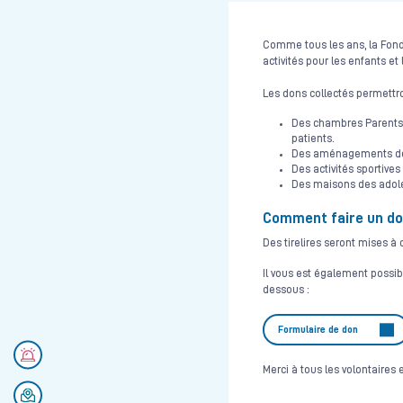
Comme tous les ans, la Fond
activités pour les enfants et
Les dons collectés permettro
Des chambres Parents-
patients.
Des aménagements de se
Des activités sportives 
Des maisons des adole
Comment faire un do
Des tirelires seront mises à 
Il vous est également possibl
dessous :
Formulaire de don
Numéros d'urgences
Merci à tous les volontaires
Se rendre au CHU