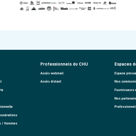
Professionnels du CHU
Espaces d
Accès webmail
Espace press
l
Accès distant
Nos communiq
rie
Fournisseurs 
Nos partenair
sionnelle
Professionnel
munérations
es / Hommes