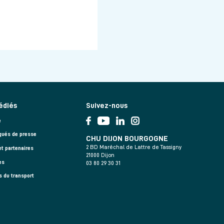
édiés
Suivez-nous
e
ués de presse
CHU DIJON BOURGOGNE
2 BD Maréchal de Lattre de Tassigny
et partenaires
21000 Dijon
es
03 80 29 30 31
s du transport