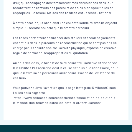
d’Or, qui accompagne des femmes victimes de violences dans leur
reconstruction à travers des parcours de soins bien spécifiques et
appropriés. Le réseau Maison des femmes est un réseau national.
À cette occasion, ils ont ouvert une collecte solidaire avec un objectif
simple : 1€ récolté pour chaque kilomètre parcouru.
Les fonds permettent de financer des ateliers et accompagnements
essentiels dans le parcours de reconstruction qui ne sont pas pris en
charge par la sécurité sociale : activité physique, expression créative,
regain de confiance, réappropriation du quotidien…
Au delà des dons, le but est de faire connaître l’initiative et donner de
la visibilité à l’association dont la cause est plus que nécessaire, pour
que le maximum de personnes aient connaissance de l’existence de
ces lieux.
Vous pouvez suivre l'aventure que la page instagram @MilesetCimes.
Le lien de la cagnotte :
https://www.helloasso.com/associations/association-de-soutien-a-
la-maison-des-femmes-sante-de-cote-d-or/formulaires/2