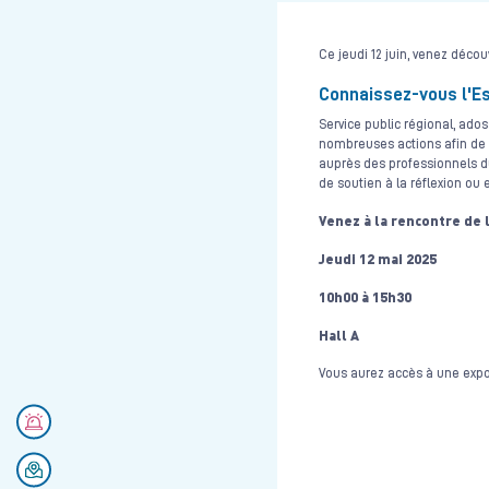
Ce jeudi 12 juin, venez déco
Connaissez-vous l'E
Service public régional, ado
nombreuses actions afin de 
auprès des professionnels du
de soutien à la réflexion ou
Venez à la rencontre de 
Jeudi 12 mai 2025
10h00 à 15h30
Hall A
Vous aurez accès à une expo
Numéros d'urgences
Se rendre au CHU