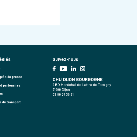
édiés
Suivez-nous
e
ués de presse
CHU DIJON BOURGOGNE
2 BD Maréchal de Lattre de Tassigny
et partenaires
21000 Dijon
es
03 80 29 30 31
s du transport