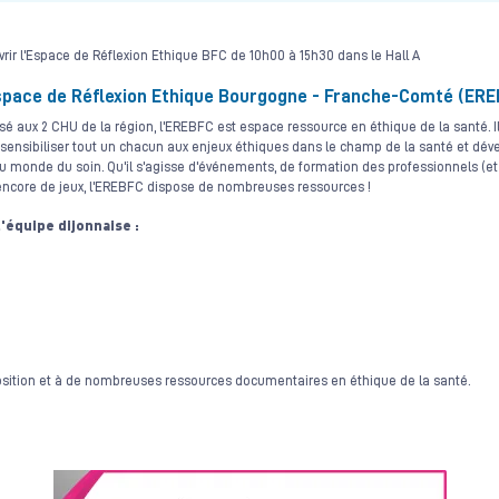
uvrir l'Espace de Réflexion Ethique BFC de 10h00 à 15h30 dans le Hall A
space de Réflexion Ethique Bourgogne - Franche-Comté (ERE
ssé aux 2 CHU de la région, l'EREBFC est espace ressource en éthique de la santé. 
sensibiliser tout un chacun aux enjeux éthiques dans le champ de la santé et dév
 monde du soin. Qu'il s'agisse d'événements, de formation des professionnels (et
 encore de jeux, l'EREBFC dispose de nombreuses ressources !
l'équipe dijonnaise :
sition et à de nombreuses ressources documentaires en éthique de la santé.