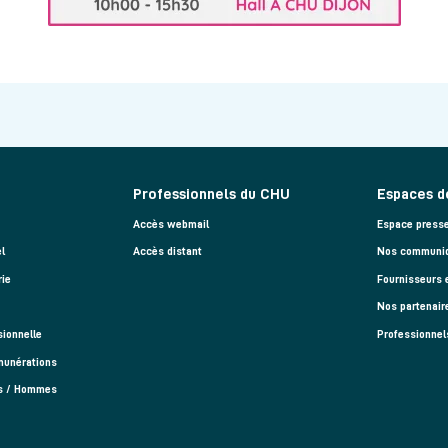
Professionnels du CHU
Espaces d
Accès webmail
Espace press
l
Accès distant
Nos communiq
rie
Fournisseurs 
Nos partenair
sionnelle
Professionnel
munérations
es / Hommes