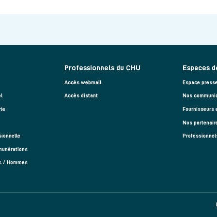
Professionnels du CHU
Espaces d
Accès webmail
Espace press
l
Accès distant
Nos communiq
rie
Fournisseurs 
Nos partenair
sionnelle
Professionnel
munérations
es / Hommes