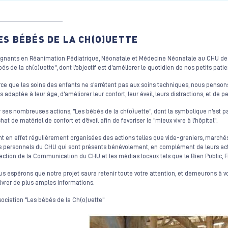
ES BÉBÉS DE LA CH(O)UETTE
gnants en Réanimation Pédiatrique, Néonatale et Médecine Néonatale au CHU de Dij
és de la ch(o)uette", dont l’objectif est d’améliorer le quotidien de nos petits patie
ce que les soins des enfants ne s’arrêtent pas aux soins techniques, nous pensons q
s adaptée à leur âge, d'améliorer leur confort, leur éveil, leurs distractions, et de
 ses nombreuses actions, "Les bébés de la ch(o)uette", dont la symbolique n’est p
chat de matériel de confort et d’éveil afin de favoriser le "mieux vivre à l’hôpital".
t en effet régulièrement organisées des actions telles que vide-greniers, marchés 
 personnels du CHU qui sont présents bénévolement, en complément de leurs activi
ection de la Communication du CHU et les médias locaux tels que le Bien Public
s espérons que notre projet saura retenir toute votre attention, et demeurons à v
ivrer de plus amples informations.
ociation "Les bébés de la Ch(o)uette"