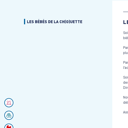
L
LES BÉBÉS DE LA CH(O)UETTE
Soi
béb
Par
plu
Par
l’a
Son
des
Dir
Nou
Numéros d'urgences
dél
Ass
Se rendre au CHU
Faire un don