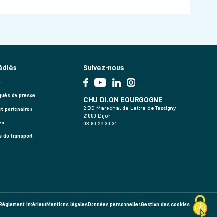
édiés
Suivez-nous
e
ués de presse
CHU DIJON BOURGOGNE
2 BD Maréchal de Lattre de Tassigny
et partenaires
21000 Dijon
es
03 80 29 30 31
s du transport
Règlement intérieur
Mentions légales
Données personnelles
Gestion des cookies