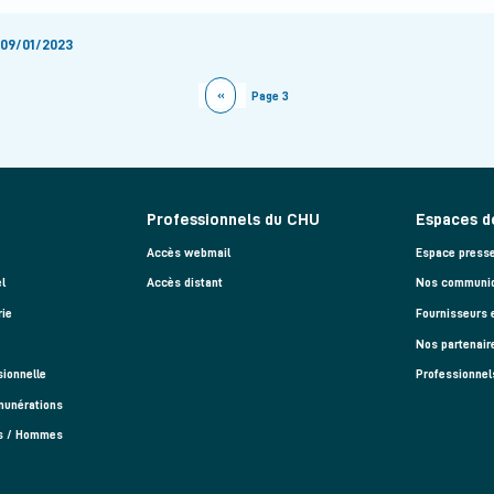
 09/01/2023
Page précédente
‹‹
Page 3
Professionnels du CHU
Espaces d
Accès webmail
Espace press
l
Accès distant
Nos communiq
rie
Fournisseurs 
Nos partenair
sionnelle
Professionnel
munérations
es / Hommes