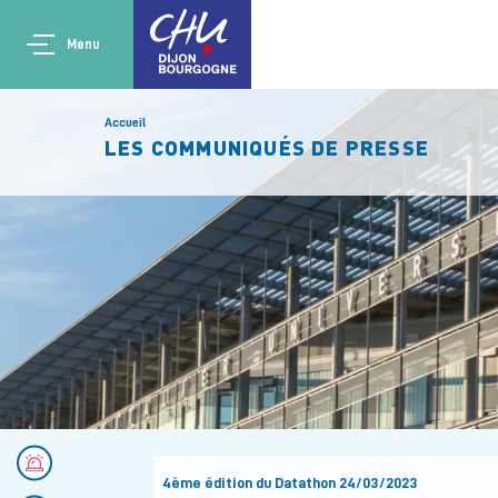
Aller au contenu principal
Main navigation
Panneau de gestion des cookies
Menu
Accueil
LES COMMUNIQUÉS DE PRESSE
Numéros d'urgences
4ème édition du Datathon 24/03/2023