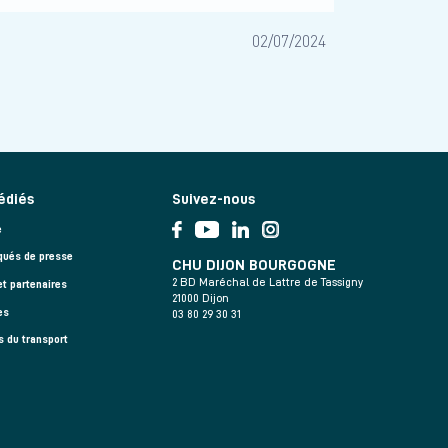
02/07/2024
édiés
Suivez-nous
e
ués de presse
CHU DIJON BOURGOGNE
2 BD Maréchal de Lattre de Tassigny
et partenaires
21000 Dijon
es
03 80 29 30 31
s du transport