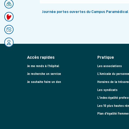
Se rendre au CHU
Journée portes ouvertes du Campus Paramédical
Faire un don
Pagination
Prendre rendez-vous
Rejoignez nos équipes
Accès rapides
Pratique
Je me rends à l'hôpital
Les associations
Je recherche un service
L’Amicale du personne
Je souhaite faire un don
Horaires de la trésore
Les syndicats
L'index égalité profes
Les 10 plus hautes ré
Plan d'égalité Femm