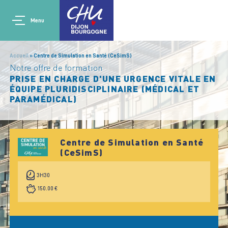
Aller au contenu principal
Main navigation
Panneau de gestion des cookies
Menu
Accueil
Centre de Simulation en Santé (CeSimS)
Notre offre de formation
PRISE EN CHARGE D'UNE URGENCE VITALE EN
ÉQUIPE PLURIDISCIPLINAIRE (MÉDICAL ET
PARAMÉDICAL)
Centre de Simulation en Santé
(CeSimS)
3H30
150.00 €