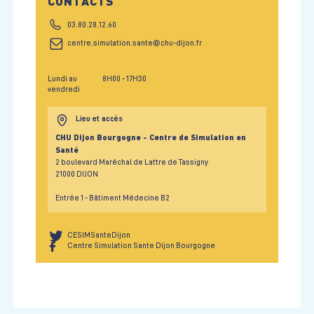
CONTACTS
03.80.28.12.60
centre.simulation.sante@chu-dijon.fr
Lundi au
8H00
- 17H30
vendredi
Lieu et accès
CHU Dijon Bourgogne - Centre de Simulation en
Santé
2 boulevard Maréchal de Lattre de Tassigny
21000 DIJON
Entrée 1 - Bâtiment Médecine B2
CESIMSanteDijon
Centre Simulation Sante Dijon Bourgogne