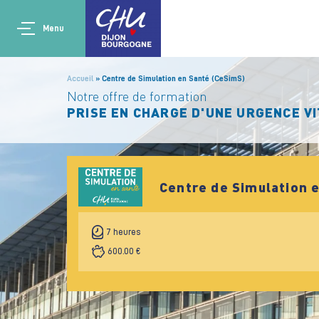
Aller au contenu principal
Main navigation
Panneau de gestion des cookies
Menu
Accueil
Centre de Simulation en Santé (CeSimS)
Notre offre de formation
PRISE EN CHARGE D'UNE URGENCE VI
Centre de Simulation 
7 heures
600.00 €