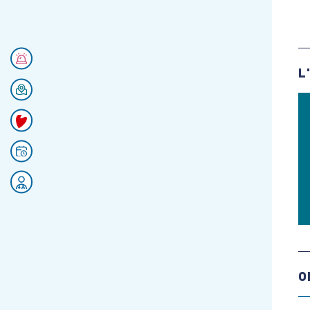
Numéros d'urgences
L
Se rendre au CHU
Faire un don
Prendre rendez-vous
Rejoignez nos équipes
O