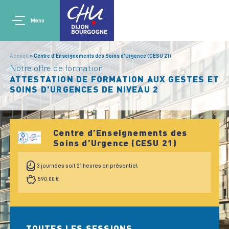
Aller au contenu principal
Main navigation
Panneau de gestion des cookies
Menu
Accueil
Centre d’Enseignements des Soins d’Urgence (CESU 21)
Notre offre de formation
ATTESTATION DE FORMATION AUX GESTES ET
SOINS D'URGENCES DE NIVEAU 2
Centre d’Enseignements des
Soins d’Urgence (CESU 21)
3 journées soit 21 heures en présentiel
590.00 €
TOUTES LES SESSIONS