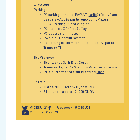
En voiture
Parkings
P1 parking principal PAYANT (
tarifs
) réservé aux
usagers – Accès par le rond-point Mazen
Parking P1 à privilégier
P2 place du Général Ruffey
P3 boulevard Trimolet
P4 rue du Docteur Schmitt
Le parking relais Mirande est desservi par le
Tramway, T1
Bus/Tramway
Bus : Lignes 3, 11; 19 et Corol
Tramway : Ligne T1 – Station « Parc des Sports »
Plus d’informations sur le site de
Divia
En train
Gare SNCF – Arrêt « Dijon Ville »
31, cour de la gare – 21 000 DIJON
@CESU_21
Facebook : @CESU21
You Tube : Cesu 21