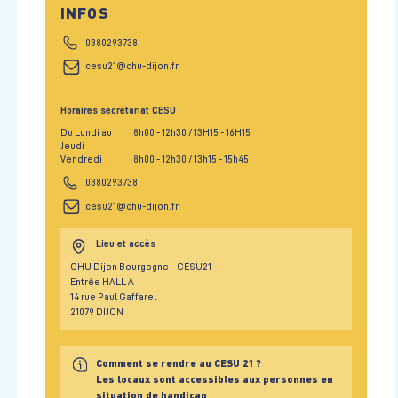
INFOS
0380293738
cesu21@chu-dijon.fr
Horaires secrétariat CESU
Du Lundi au
8h00
- 12h30
/ 13H15
- 16H15
Jeudi
Vendredi
8h00
- 12h30
/ 13h15
- 15h45
0380293738
cesu21@chu-dijon.fr
Lieu et accès
CHU Dijon Bourgogne – CESU21
Entrée HALL A
14 rue Paul Gaffarel
21079 DIJON
Comment se rendre au CESU 21 ?
Les locaux sont accessibles aux personnes en
situation de handicap