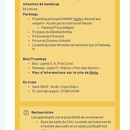
situation de handicap
En voiture
Parkings
P1 parking principal PAYANT (
tarifs
) réservé aux
usagers – Accès par le rond-point Mazen
Parking P1 à privilégier
P2 place du Général Ruffey
P3 boulevard Trimolet
P4 rue du Docteur Schmitt
Le parking relais Mirande est desservi par le Tramway,
T1
Bus/Tramway
Bus : Lignes 3, 11; 19 et Corol
Tramway : Ligne T1 – Station « Parc des Sports »
Plus d’informations sur le site de
Divia
En train
Gare SNCF – Arrêt « Dijon Ville »
31, cour de la gare – 21 000 DIJON
Restauration
Les apprenants ont la possibilité de se restaurer :
Dans les selfs du CHU. La vente de ticket se fait
à l’entrée des selfs et un ticket justificatif est