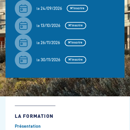
24/09/2026
le
M'inscrire
13/10/2026
le
M'inscrire
26/11/2026
le
M'inscrire
30/11/2026
le
M'inscrire
LA FORMATION
Présentation