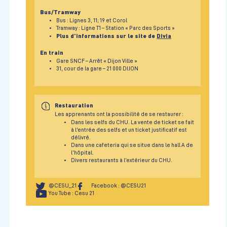
Bus/Tramway
Bus : Lignes 3, 11; 19 et Corol
Tramway : Ligne T1 – Station « Parc des Sports »
Plus d’informations sur le site de
Divia
En train
Gare SNCF – Arrêt « Dijon Ville »
31, cour de la gare – 21 000 DIJON
Restauration
Les apprenants ont la possibilité de se restaurer :
Dans les selfs du CHU. La vente de ticket se fait
à l’entrée des selfs et un ticket justificatif est
délivré.
Dans une cafeteria qui se situe dans le hall A de
l’hôpital.
Divers restaurants à l’extérieur du CHU.
@CESU_21
Facebook : @CESU21
You Tube : Cesu 21