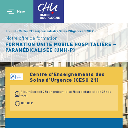
Aller au contenu principal
Main navigation
Panneau de gestion des cookies
Menu
Accueil
Centre d’Enseignements des Soins d’Urgence (CESU 21)
Notre offre de formation
FORMATION UNITÉ MOBILE HOSPITALIÈRE –
PARAMÉDICALISÉE (UMH-P)
Centre d’Enseignements des
Soins d’Urgence (CESU 21)
4 journées soit 28h en présentiel et 7h en distanciel soit 35h au
total
800.00 €