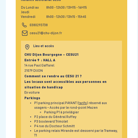
Du Lundi au
8h00
- 12h30
/ 13H15
- 16H15
Jeudi
Vendredi
8h00
- 12h30
/ 13h15
- 15h45
0380293738
cesu21@chu-dijon.fr
Lieu et accès
CHU Dijon Bourgogne – CESU21
Entrée 9 : HALL A
14 rue Paul Gaffarel
21079 DIJON
Comment se rendre au CESU 21 ?
Les locaux sont accessibles aux personnes en
situation de handicap
En voiture
Parkings
P1 parking principal PAYANT (
tarifs
) réservé aux
usagers – Accès par le rond-point Mazen
Parking P1 à privilégier
P2 place du Général Ruffey
P3 boulevard Trimolet
P4 rue du Docteur Schmitt
Le parking relais Mirande est desservi par le Tramway,
T1