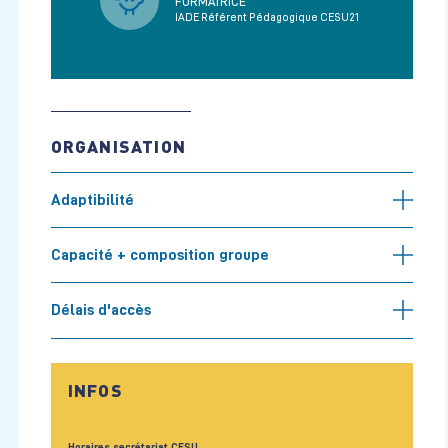
FORMATRICE
IADE Référent Pédagogique CESU21
ORGANISATION
Adaptibilité
Capacité + composition groupe
Délais d'accès
INFOS
Horaires secrétariat CESU