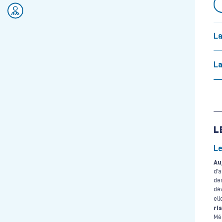
Rejoignez nos équipes
La
La
L
Le
Au
d'
de
dév
el
ri
Méd