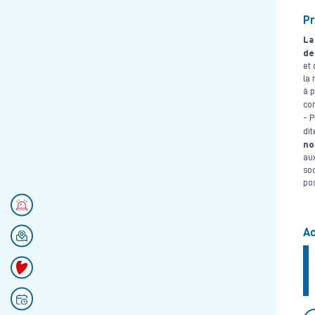
Pr
La
de
et 
la 
à p
co
- 
dit
no
aux
soc
pos
Numéros d'urgences
Ac
Se rendre au CHU
Faire un don
Prendre rendez-vous