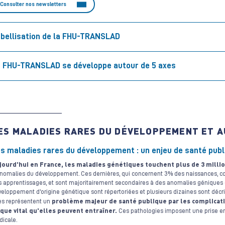
Consulter nos newsletters
bellisation de la FHU-TRANSLAD
 FHU-TRANSLAD se développe autour de 5 axes
ES MALADIES RARES DU DÉVELOPPEMENT ET A
s maladies rares du développement : un enjeu de santé publ
jourd'hui en France, les maladies génétiques touchent plus de 3 mill
anomalies du développement. Ces dernières, qui concernent 3% des naissances, c
s apprentissages, et sont majoritairement secondaires à des anomalies géniques 
eloppement d'origine génétique sont répertoriées et plusieurs dizaines sont décri
problème majeur de santé publique par les complicatio
les représentent un
sque vital qu'elles peuvent entraîner.
Ces pathologies imposent une prise en 
icale.