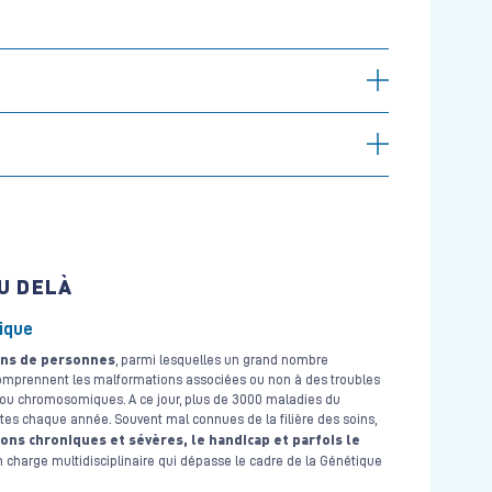
U DELÀ
ique
ions de personnes
, parmi lesquelles un grand nombre
omprennent les malformations associées ou non à des troubles
ou chromosomiques. A ce jour, plus de 3000 maladies du
tes chaque année. Souvent mal connues de la filière des soins,
ns chroniques et sévères, le handicap et parfois le
charge multidisciplinaire qui dépasse le cadre de la Génétique