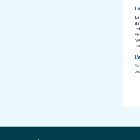
Le
Le
da
ind
FHU
no
les
L’
Co
pro