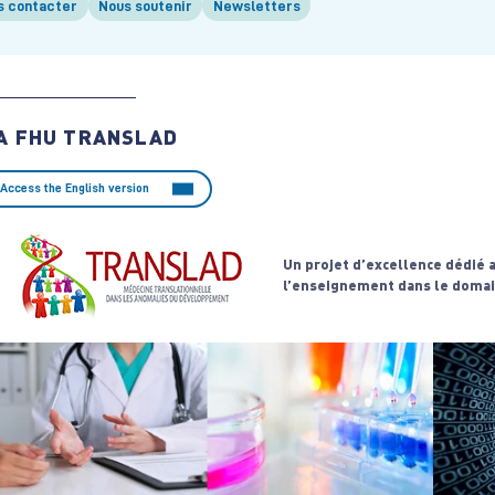
s contacter
Nous soutenir
Newsletters
A FHU TRANSLAD
Access the English version
Un projet d’excellence dédié 
l’enseignement dans le doma