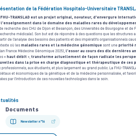
ésentation de la Fédération Hospitalo-Universitaire TRANS
 FHU-TRANSLAD est un projet original, novateur, d'envergure internation
 l'enseignement dans le domaine des maladies rares du développeme
de recherche des CHU de Dijon et Besançon, des Universités de Bourgogne et de Fr
recherche médicale). Son but est de répondre à des questions que les structures a
artir de l'analyse des besoins des patients et des impératifs organisationnels ca
maladies rares et la médecine génomique
priorité
ntexte où les
sont une
l'essor au cours des dix dernières 
Plan France Médecine Génomique 2025),
haut débit
transforme actuellement de façon radicale les perspec
es «
»,
uvelles dans la prise en charge diagnostique et thérapeutique de ces 
 professionnels, aux étudiants, et plus largement au grand public. La FHU-TRAN
iétaux et économiques de la génétique et de la médecine personnalisée, et favor
ées par l'introduction de ces nouvelles technologies dans le soin.
tualités
Documents
Newsletter n°16