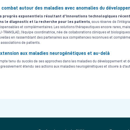
 combat autour des maladies avec anomalies du développeme
s progrès exponentiels résultant d'innovations technologiques récent
ns le diagnostic et la recherche pour les patients
, sous réserve de l'intég
ispensables et complémentaires. Les solutions thérapeutiques encore rares, mais
-TRANSLAD, l'équipe coordinatrice, née de collaborations cliniques et biologiqu
uvelles en rassemblant des partenaires aux compétences reconnues et complémenta
 associations de patients.
extension aux maladies neurogénétiques et au-delà
mpte tenu du succès de ses approches dans les maladies du développement et d
gressivement étendu ses actions aux maladies neurogénétiques et s’ouvre à d’autr