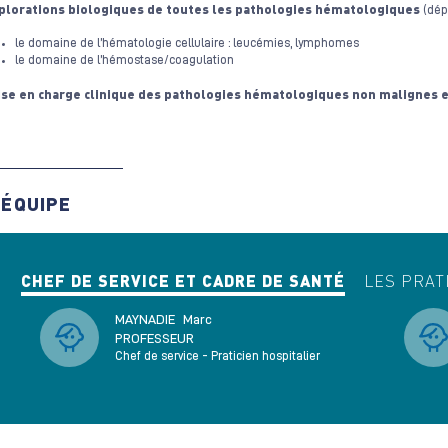
plorations biologiques de toutes les pathologies hématologiques
(dépi
le domaine de l’hématologie cellulaire : leucémies, lymphomes
le domaine de l’hémostase/coagulation
ise en charge clinique des pathologies hématologiques non malignes
'ÉQUIPE
CHEF DE SERVICE ET CADRE DE SANTÉ
LES PRAT
MAYNADIE
Marc
PROFESSEUR
Chef de service - Praticien hospitalier