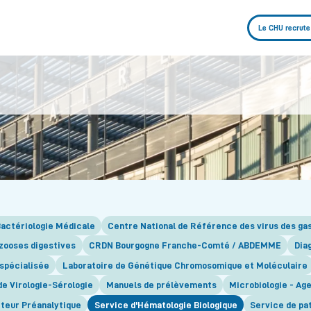
Le CHU recrute
actériologie Médicale
Centre National de Référence des virus des ga
ozooses digestives
CRDN Bourgogne Franche-Comté / ABDEMME
Dia
 spécialisée
Laboratoire de Génétique Chromosomique et Moléculaire
de Virologie-Sérologie
Manuels de prélèvements
Microbiologie - Ag
teur Préanalytique
Service d'Hématologie Biologique
Service de pa