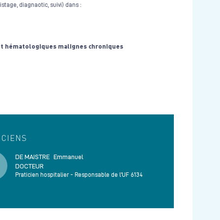
stage, diagnaotic, suivi) dans :
 et hématologiques malignes chroniques
ICIENS
DE MAISTRE
Emmanuel
DOCTEUR
Praticien hospitalier - Responsable de l'UF 6134