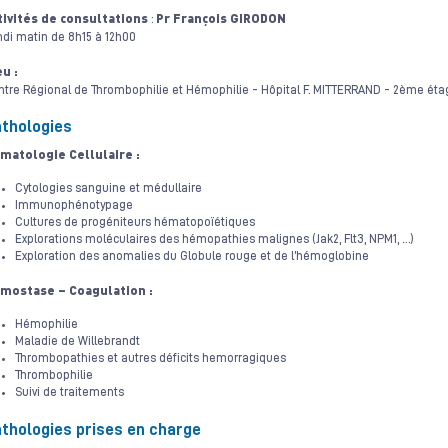
tivités de consultations
Pr François GIRODON
:
di matin de 8h15 à 12h00
eu :
ntre Régional de Thrombophilie et Hémophilie - Hôpital F. MITTERRAND - 2ème éta
thologies
matologie Cellulaire :
Cytologies sanguine et médullaire
Immunophénotypage
Cultures de progéniteurs hématopoïétiques
Explorations moléculaires des hémopathies malignes (Jak2, Flt3, NPM1, …)
Exploration des anomalies du Globule rouge et de l’hémoglobine
mostase – Coagulation :
Hémophilie
Maladie de Willebrandt
Thrombopathies et autres déficits hemorragiques
Thrombophilie
Suivi de traitements
thologies prises en charge