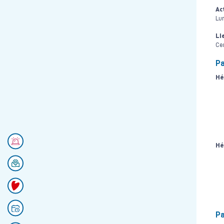
Ac
Lun
Li
Ce
Pa
Hé
Numéros d'urgences
Hé
Se rendre au CHU
Faire un don
Prendre rendez-vous
Pa