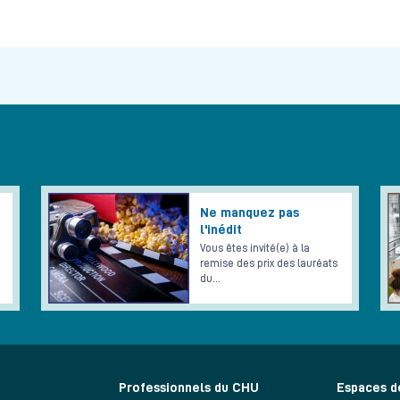
Ne manquez pas
l'inédit
Vous êtes invité(e) à la
remise des prix des lauréats
du…
Professionnels du CHU
Espaces d