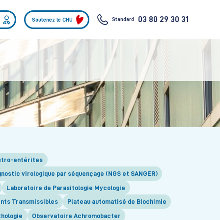
03 80 29 30 31
Standard
Soutenez le CHU
stro-entérites
gnostic virologique par séquençage (NGS et SANGER)
Laboratoire de Parasitologie Mycologie
ents Transmissibles
Plateau automatisé de Biochimie
thologie
Observatoire Achromobacter