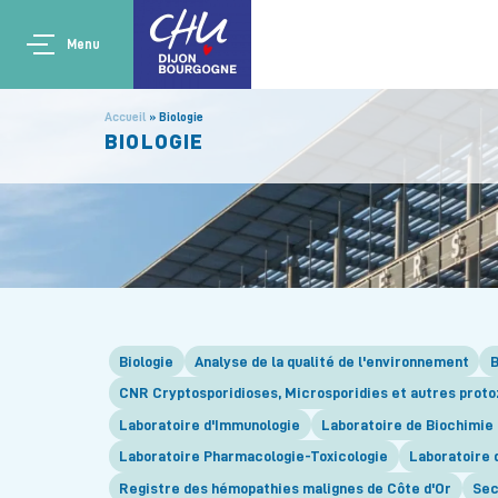
Aller au contenu principal
Main navigation
Panneau de gestion des cookies
Menu
Accueil
Biologie
BIOLOGIE
Biologie
Analyse de la qualité de l'environnement
B
CNR Cryptosporidioses, Microsporidies et autres prot
Laboratoire d'Immunologie
Laboratoire de Biochimie
Laboratoire Pharmacologie-Toxicologie
Laboratoire 
Registre des hémopathies malignes de Côte d'Or
Sec