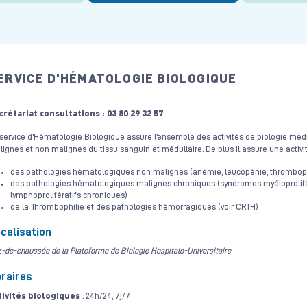
ERVICE D'HÉMATOLOGIE BIOLOGIQUE
crétariat consultations : 03 80 29 32 57
service d’Hématologie Biologique assure l’ensemble des activités de biologie médi
ignes et non malignes du tissu sanguin et médullaire. De plus il assure une activit
des pathologies hématologiques non malignes (anémie, leucopénie, thrombop
des pathologies hématologiques malignes chroniques (syndromes myéloprolifé
lymphoprolifératifs chroniques)
de la Thrombophilie et des pathologies hémorragiques (voir CRTH)
calisation
-de-chaussée de la Plateforme de Biologie Hospitalo-Universitaire
raires
tivités biologiques
: 24h/24, 7j/7