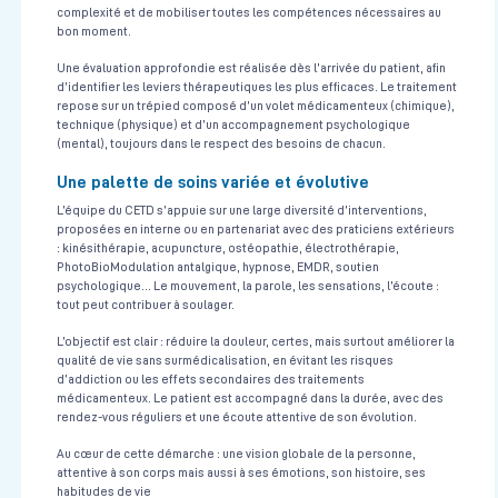
complexité et de mobiliser toutes les compétences nécessaires au
bon moment.
Une évaluation approfondie est réalisée dès l’arrivée du patient, afin
d’identifier les leviers thérapeutiques les plus efficaces. Le traitement
repose sur un trépied composé d’un volet médicamenteux (chimique),
technique (physique) et d’un accompagnement psychologique
(mental), toujours dans le respect des besoins de chacun.
Une palette de soins variée et évolutive
L’équipe du CETD s’appuie sur une large diversité d’interventions,
proposées en interne ou en partenariat avec des praticiens extérieurs
: kinésithérapie, acupuncture, ostéopathie, électrothérapie,
PhotoBioModulation antalgique, hypnose, EMDR, soutien
psychologique… Le mouvement, la parole, les sensations, l’écoute :
tout peut contribuer à soulager.
L’objectif est clair : réduire la douleur, certes, mais surtout améliorer la
qualité de vie sans surmédicalisation, en évitant les risques
d’addiction ou les effets secondaires des traitements
médicamenteux. Le patient est accompagné dans la durée, avec des
rendez-vous réguliers et une écoute attentive de son évolution.
Au cœur de cette démarche : une vision globale de la personne,
attentive à son corps mais aussi à ses émotions, son histoire, ses
habitudes de vie