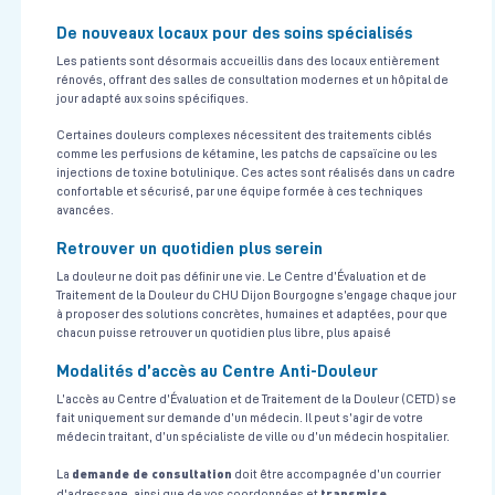
De nouveaux locaux pour des soins spécialisés
Les patients sont désormais accueillis dans des locaux entièrement
rénovés, offrant des salles de consultation modernes et un hôpital de
jour adapté aux soins spécifiques.
Certaines douleurs complexes nécessitent des traitements ciblés
comme les perfusions de kétamine, les patchs de capsaïcine ou les
injections de toxine botulinique. Ces actes sont réalisés dans un cadre
confortable et sécurisé, par une équipe formée à ces techniques
avancées.
Retrouver un quotidien plus serein
La douleur ne doit pas définir une vie. Le Centre d’Évaluation et de
Traitement de la Douleur du CHU Dijon Bourgogne s’engage chaque jour
à proposer des solutions concrètes, humaines et adaptées, pour que
chacun puisse retrouver un quotidien plus libre, plus apaisé
Modalités d’accès au Centre Anti-Douleur
L’accès au Centre d’Évaluation et de Traitement de la Douleur (CETD) se
fait uniquement sur demande d’un médecin. Il peut s’agir de votre
médecin traitant, d’un spécialiste de ville ou d’un médecin hospitalier.
demande de consultation
La
doit être accompagnée d’un courrier
transmise
d'adressage, ainsi que de vos coordonnées et