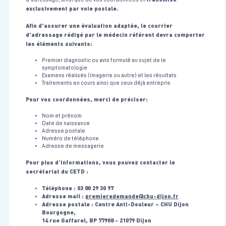
exclusivement par voie postale.
Afin d'assurer une évaluation adaptée, le courrier
d'adressage rédigé par le médecin référent devra comporter
les éléments suivants:
Premier diagnostic ou avis formulé au sujet de le
symptomatologie
Examens réalisés (imagerie ou autre) et les résultats
Traitements en cours ainsi que ceux déjà entrepris
Pour vos coordonnées, merci de préciser:
Nom et prénom
Date de naissance
Adresse postale
Numéro de téléphone
Adresse de messagerie
Pour plus d’informations, vous pouvez contacter le
secrétariat du CETD :
Téléphone : 03 80 29 30 97
Adresse mail :
premieredemande@chu-dijon.fr
Adresse postale : Centre Anti-Douleur – CHU Dijon
Bourgogne,
14 rue Gaffarel, BP 77908 - 21079 Dijon