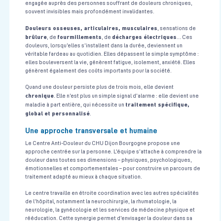
engagée auprès des personnes souffrant de douleurs chroniques,
souvent invisibles mais profondément invalidantes.
Douleurs osseuses, articulaires, musculaires
, sensations de
brûlure
fourmillements
décharges électriques
, de
, de
… Ces
douleurs, lorsqu’elles s’installent dans la durée, deviennent un
véritable fardeau au quotidien. Elles dépassent le simple symptôme :
elles bouleversent la vie, génèrent fatigue, isolement, anxiété. Elles
génèrent également des coûts importants pour la société.
Quand une douleur persiste plus de trois mois, elle devient
chronique
. Elle n’est plus un simple signal d’alarme : elle devient une
traitement spécifique,
maladie à part entière, qui nécessite un
global et personnalisé
.
Une approche transversale et humaine
Le Centre Anti-Douleur du CHU Dijon Bourgogne propose une
approche centrée sur la personne. L’équipe s’attache à comprendre la
douleur dans toutes ses dimensions – physiques, psychologiques,
émotionnelles et comportementales – pour construire un parcours de
traitement adapté au mieux à chaque situation.
Le centre travaille en étroite coordination avec les autres spécialités
de l’hôpital, notamment la neurochirurgie, la rhumatologie, la
neurologie, la gynécologie et les services de médecine physique et
rééducation. Cette synergie permet d’envisager la douleur dans sa