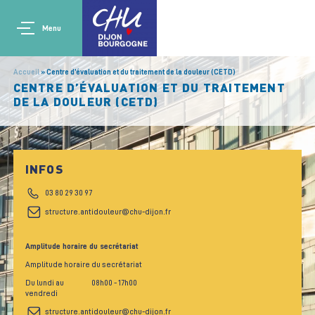
Aller au contenu principal
Main navigation
Panneau de gestion des cookies
Menu
Accueil
Centre d’évaluation et du traitement de la douleur (CETD)
CENTRE D’ÉVALUATION ET DU TRAITEMENT
DE LA DOULEUR (CETD)
INFOS
03 80 29 30 97
structure.antidouleur@chu-dijon.fr
Amplitude horaire du secrétariat
Amplitude horaire du secrétariat
Du lundi au
08h00
- 17h00
vendredi
structure.antidouleur@chu-dijon.fr