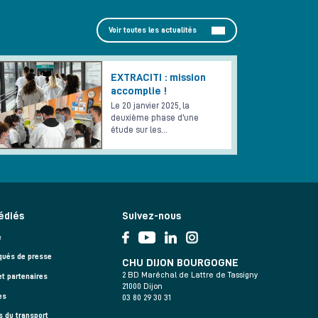
Voir toutes les actualités
EXTRACITI : mission
accomplie !
Le 20 janvier 2025, la
deuxième phase d'une
étude sur les…
édiés
Suivez-nous
e
ués de presse
CHU DIJON BOURGOGNE
2 BD Maréchal de Lattre de Tassigny
et partenaires
21000 Dijon
es
03 80 29 30 31
s du transport