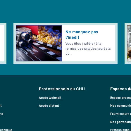
Ne manquez pas
l'inédit
Vous êtes invité(e) à la
remise des prix des lauréats
du…
Professionnels du CHU
Espaces d
Accès webmail
Espace press
l
Accès distant
Nos communiq
rie
Fournisseurs 
Nos partenair
sionnelle
Professionnel