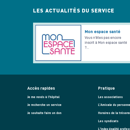
LES ACTUALITÉS DU SERVICE
Mon espace santé
Vous n'êtes pas encore
inscrit à Mon espace santé
?…
Accès rapides
Pratique
Je me rends à l'hôpital
Les associations
Je recherche un service
L’Amicale du personne
Je souhaite faire un don
Horaires de la trésore
Les syndicats
L'index égalité profes