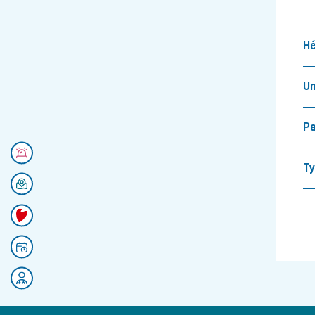
Un
Pa
Numéros d'urgences
Ty
Se rendre au CHU
Faire un don
Prendre rendez-vous
Rejoignez nos équipes