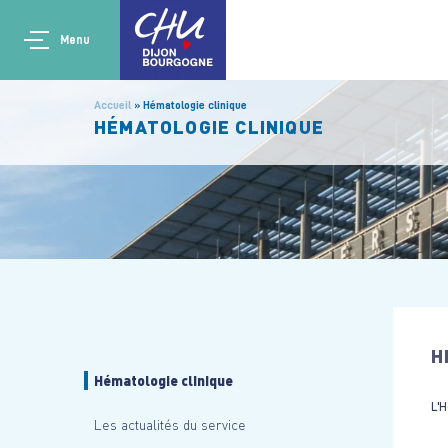
Aller au contenu principal
Main navigation
Panneau de gestion des cookies
Menu
Accueil
Hématologie clinique
HÉMATOLOGIE CLINIQUE
H
Hématologie clinique
L'H
Les actualités du service