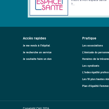
?…
Accès rapides
Pratique
Je me rends à l'hôpital
Les associations
Je recherche un service
L’Amicale du personne
Je souhaite faire un don
Horaires de la trésore
Les syndicats
L'index égalité profes
Les 10 plus hautes ré
Plan d'égalité Femm
Copyright CHU 2026