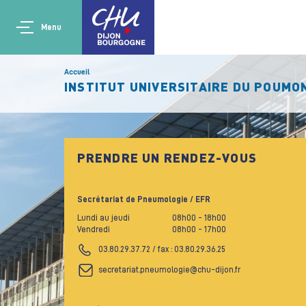
Aller au contenu principal
Main navigation
Panneau de gestion des cookies
Menu
Accueil
INSTITUT UNIVERSITAIRE DU POUMO
PRENDRE UN RENDEZ-VOUS
Secrétariat de Pneumologie / EFR
Lundi au jeudi
08h00
- 18h00
Vendredi
08h00
- 17h00
03.80.29.37.72 / fax : 03.80.29.36.25
secretariat.pneumologie@chu-dijon.fr