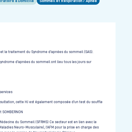
iratoire à Domicile
Sommeil et Respiration / Apnée
ic et le traitement du Syndrome d’apnées du sommeil (SAS).
 syndrome d'apnées du sommeil ont lieu tous les jours sur
services
onsultation, cette HJ est également composée d'un test du souffle
Y et SOMBERNON
 Médecine du Sommeil (SFRMS) Ce secteur est en lien avec le
aladies Neuro-Musculaire), l’AFM pour la prise en charge des