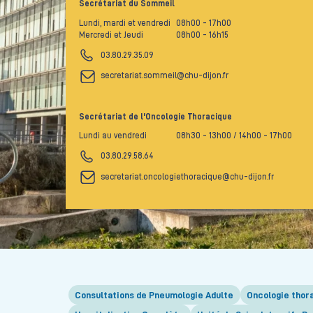
Secrétariat du Sommeil
Lundi, mardi et vendredi
08h00
- 17h00
Mercredi et Jeudi
08h00
- 16h15
03.80.29.35.09
secretariat.sommeil@chu-dijon.fr
Secrétariat de l'Oncologie Thoracique
Lundi au vendredi
08h30
- 13h00
/ 14h00
- 17h00
03.80.29.58.64
secretariat.oncologiethoracique@chu-dijon.fr
Consultations de Pneumologie Adulte
Oncologie thor