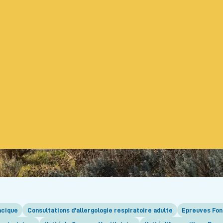
acique
Consultations d’allergologie respiratoire adulte
Epreuves Fon