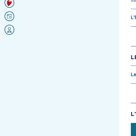
tro
Faire un don
Prendre rendez-vous
L'
Rejoignez nos équipes
L
Le
L