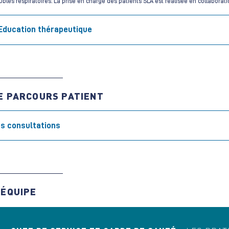
ubles respiratoires. La prise en charge des patients SLA est réalisée en collaborat
Education thérapeutique
E PARCOURS PATIENT
s consultations
'ÉQUIPE