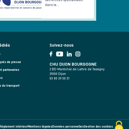
dans le…
édiés
Suivez-nous
e
ués de presse
CHU DIJON BOURGOGNE
2 BD Maréchal de Lattre de Tassigny
et partenaires
21000 Dijon
es
03 80 29 30 31
s du transport
Règlement intérieur
Mentions légales
Données personnelles
Gestion des cookies