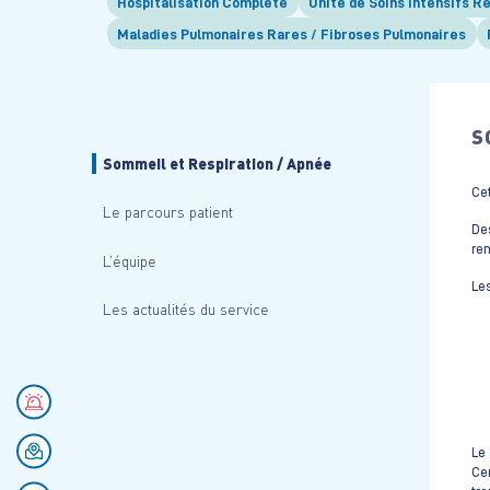
Hospitalisation Complète
Unité de Soins Intensifs R
Maladies Pulmonaires Rares / Fibroses Pulmonaires
S
Sommeil et Respiration / Apnée
Cet
Le parcours patient
Des
re
L’équipe
Les
Les actualités du service
Numéros d'urgences
Se rendre au CHU
Le 
Cen