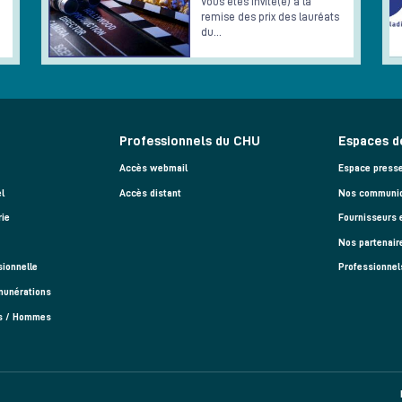
Vous êtes invité(e) à la
remise des prix des lauréats
du…
Professionnels du CHU
Espaces d
Accès webmail
Espace press
l
Accès distant
Nos communiq
rie
Fournisseurs 
Nos partenair
sionnelle
Professionnel
munérations
es / Hommes