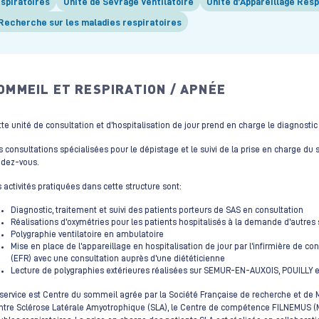
espiratoires
Unité de Sevrage Ventilatoire
Unité d’Appareillage Resp
Recherche sur les maladies respiratoires
OMMEIL ET RESPIRATION / APNÉE
te unité de consultation et d’hospitalisation de jour prend en charge le diagnost
 consultations spécialisées pour le dépistage et le suivi de la prise en charge du
ndez-vous.
 activités pratiquées dans cette structure sont:
Diagnostic, traitement et suivi des patients porteurs de SAS en consultation
Réalisations d'oxymétries pour les patients hospitalisés à la demande d'autres 
Polygraphie ventilatoire en ambulatoire
Mise en place de l'appareillage en hospitalisation de jour par l'infirmière de c
(EFR) avec une consultation auprès d'une diététicienne
Lecture de polygraphies extérieures réalisées sur SEMUR-EN-AUXOIS, POUILL
service est Centre du sommeil agrée par la Société Française de recherche et de
tre Sclérose Latérale Amyotrophique (SLA), le Centre de compétence FILNEMUS (M