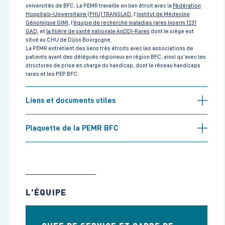
universités de BFC. La PEMR travaille en lien étroit avec la
Fédération
Hospitalo-Universitaire (FHU) TRANSLAD
, l’
institut de Médecine
Génomique GIMI
, l’
équipe de recherche maladies rares Inserm 1231
GAD
, et
la filière de santé nationale AnDDI-Rares
dont le siège est
situé au CHU de Dijon Bourgogne.
La PEMR entretient des liens très étroits avec les associations de
patients ayant des délégués régionaux en région BFC, ainsi qu’avec les
structures de prise en charge du handicap, dont le réseau handicaps
rares et les PEP BFC.
Liens et documents utiles
Plaquette de la PEMR BFC
L'ÉQUIPE