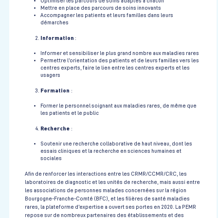
Optimiser les parcours de soins adaptés à chacun
Mettre en place des parcours de soins innovants
Accompagner les patients et leurs familles dans leurs
démarches
Information
:
Informer et sensibiliser le plus grand nombre aux maladies rares
Permettre l’orientation des patients et de leurs familles vers les
centres experts, faire le lien entre les centres experts et les
usagers
Formation
:
Former le personnel soignant aux maladies rares, de même que
les patients et le public
Recherche
:
Soutenir une recherche collaborative de haut niveau, dont les
essais cliniques et la recherche en sciences humaines et
sociales
Afin de renforcer les interactions entre les CRMR/CCMR/CRC, les
laboratoires de diagnostic et les unités de recherche, mais aussi entre
les associations de personnes malades concernées sur la région
Bourgogne-Franche-Comté (BFC), et les filières de santé maladies
rares, la plateforme d’expertise a ouvert ses portes en 2020. La PEMR
repose sur de nombreux partenaires des établissements et des