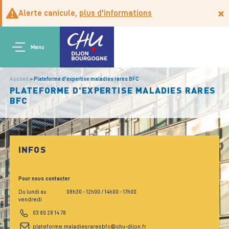
Aller au contenu principal
Panneau de gestion des cookies
×
Alerte canicule,
plus d'informations
Main navigation
Menu
Accueil
Plateforme d'expertise maladies rares BFC
PLATEFORME D'EXPERTISE MALADIES RARES
BFC
INFOS
Pour nous contacter
Du lundi au
08h30
- 12h00
/ 14h00
- 17h00
vendredi
03 80 28 14 78
plateforme.maladiesraresbfc@chu-dijon.fr