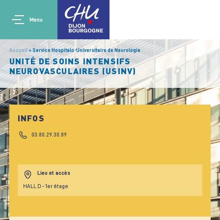
Aller au contenu principal
Main navigation
Panneau de gestion des cookies
Menu
Accueil
Service Hospitalo-Universitaire de Neurologie
UNITÉ DE SOINS INTENSIFS
NEUROVASCULAIRES (USINV)
INFOS
03.80.29.30.89
Lieu et accès
HALL D - 1er étage