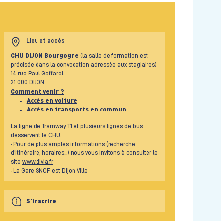
Lieu et accès
CHU DIJON Bourgogne
(la salle de formation est
précisée dans la convocation adressée aux stagiaires)
14 rue Paul Gaffarel
21 000 DIJON
Comment venir ?
Accès en voiture
Accès en transports en commun
La ligne de Tramway T1 et plusieurs lignes de bus
desservent le CHU.
· Pour de plus amples informations (recherche
d'itinéraire, horaires...) nous vous invitons à consulter le
site
www.divia.fr
· La Gare SNCF est Dijon Ville
S'inscrire