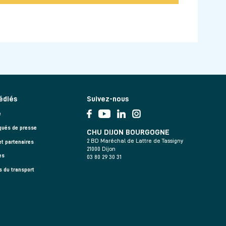
édiés
Suivez-nous
e
ués de presse
CHU DIJON BOURGOGNE
2 BD Maréchal de Lattre de Tassigny
et partenaires
21000 Dijon
es
03 80 29 30 31
s du transport