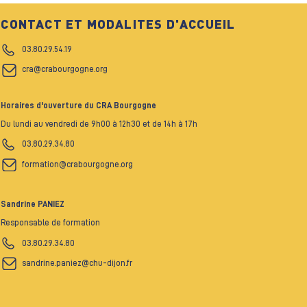
CONTACT ET MODALITES D'ACCUEIL
03.80.29.54.19
cra@crabourgogne.org
Horaires d'ouverture du CRA Bourgogne
Du lundi au vendredi de 9h00 à 12h30 et de 14h à 17h
03.80.29.34.80
formation@crabourgogne.org
Sandrine PANIEZ
Responsable de formation
03.80.29.34.80
sandrine.paniez@chu-dijon.fr