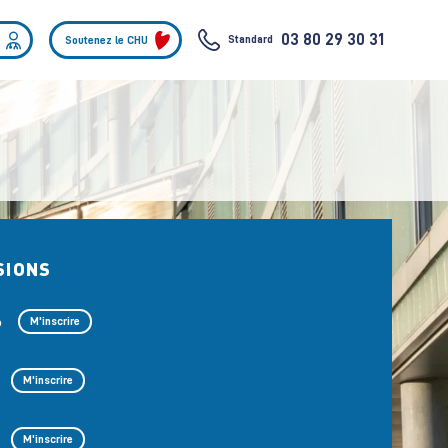
03 80 29 30 31
Standard
Soutenez le CHU
SIONS
6
M'inscrire
M'inscrire
M'inscrire