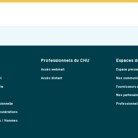
Professionnels du CHU
Espaces d
Accès webmail
Espace press
l
Accès distant
Nos communiq
rie
Fournisseurs 
Nos partenair
sionnelle
Professionnel
munérations
es / Hommes