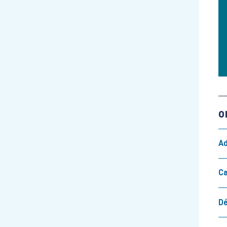
O
Ad
Ca
Dé