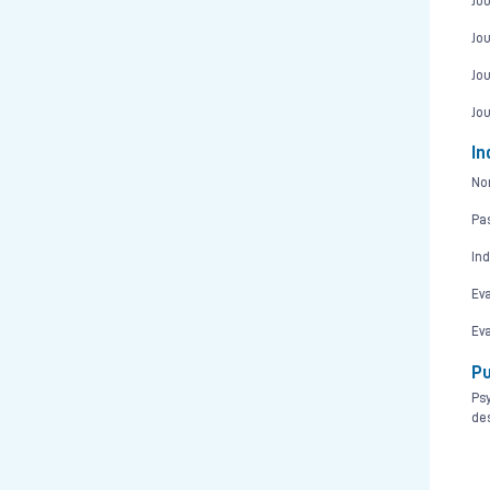
Jou
Jou
Jou
Jou
In
Nom
Pas
Ind
Eva
Eva
Pu
Psy
des