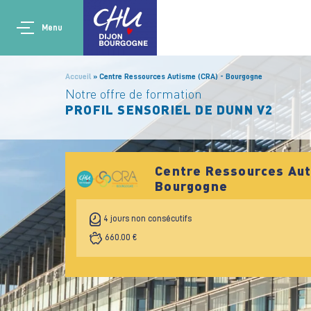
Aller au contenu principal
Main navigation
Panneau de gestion des cookies
Menu
Accueil
Centre Ressources Autisme (CRA) - Bourgogne
Notre offre de formation
PROFIL SENSORIEL DE DUNN V2
Centre Ressources Aut
Bourgogne
4 jours non consécutifs
660.00 €